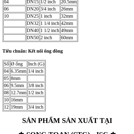
04
DN15
1/2 inch
20.5mm
06
DN20
3/4 inch
26mm
10
DN25
1 inch
32mm
DN32
1 1/4 inch
42mm
DN40
1 1/2 inch
49mm
DN50
2 inch
60mm
Tiêu chuẩn: Kết nối ống đồng
Số
Ø ống
Inch (G)
04
6.35mm
1/4 inch
05
8mm
06
9.5mm
3/8 inch
08
12.7mm
1/2 inch
10
16mm
12
19mm
3/4 inch
SẢN PHẨM SẢN XUẤT TẠI