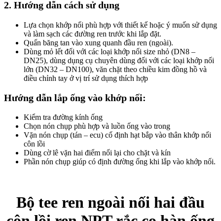
2. Hướng dẫn cách sử dụng
Lựa chọn khớp nối phù hợp với thiết kế hoặc ý muốn sử dụng
và làm sạch các đường ren trước khi lắp đặt.
Quấn băng tan vào xung quanh đầu ren (ngoài).
Dùng mỏ lết đối với các loại khớp nối size nhỏ (DN8 –
DN25), dùng dụng cụ chuyên dùng đối với các loại khớp nối
lớn (DN32 – DN100), văn chặt theo chiều kim đồng hồ và
điều chỉnh tay ở vị trí sử dụng thích hợp
Hướng dẫn lắp ống vào khớp nối:
Kiểm tra đường kính ống
Chọn nón chụp phù hợp và luồn ống vào trong
Vặn nón chụp (tán – ecu) cố định hạt bắp vào thân khớp nối
côn lồi
Dùng cờ lê vặn hai điểm nối lại cho chặt và kín
Phần nón chụp giúp có định đường ống khi lắp vào khớp nối.
Bộ tee ren ngoài nối hai đầu
côn lồi ren NPT rắc co hàn ống