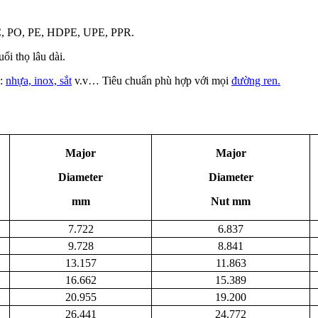
VC, PO, PE, HDPE, UPE, PPR.
uổi thọ lâu dài.
ư:
nhựa, inox, sắt
v.v… Tiêu chuẩn phù hợp với mọi
đường ren.
Major
Major
Diameter
Diameter
mm
Nut mm
7.722
6.837
9.728
8.841
13.157
11.863
16.662
15.389
20.955
19.200
26.441
24.772