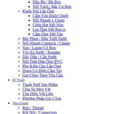
Đầu Bịt / Bít Ren
Nối Vách / Rắc Co Ren
Khớp Nối Lắp Ống
Cắm Vào Đuôi Chuột
Nối Nhanh 1 Chạm
Chèn Hạt Siết Nón
Loe Ống Siết Racco
Cắm Ống Siết Tán
Béc Phun / Đầu Tưới Nước
Nối Nhanh Camlock / Clamp
Van / Luppe Có Ren
Vòi Xả Nước / Rumine
Dây Dẫn / Cấp Nước
Nối Trơn Dán Ống PVC
Phụ Kiện Cho Lắp Ống
Dụng Cụ Điện Cầm Tay
Gia Công Theo Yêu Cầu
Kỹ Thuật
Thuật Ngữ Sản Phẩm
Chia Sẻ Mẹo Vặt
Tìm Hiểu Vật Liệu
Phương Pháp Gia Công
Tiêu Chuẩn
Ren / Thread
Kết Nối / Connectors