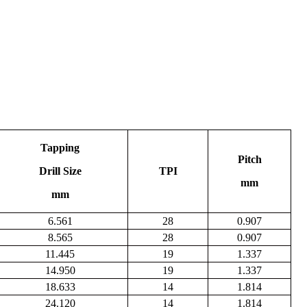
Tapping
Pitch
Drill Size
TPI
mm
mm
6.561
28
0.907
8.565
28
0.907
11.445
19
1.337
14.950
19
1.337
18.633
14
1.814
24.120
14
1.814