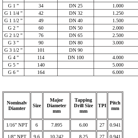
G 1 ”
34
DN 25
1.000
G 1 1/4 ”
42
DN 32
1.250
G 1 1/2 ”
49
DN 40
1.500
G 2 ”
60
DN 50
2.000
G 2 1/2 ”
76
DN 65
2.500
G 3 ”
90
DN 80
3.000
G 3 1/2 ”
101
DN 90
G 4 ”
114
DN 100
4.000
G 5 ”
140
5.000
G 6 ”
164
6.000
Major
Tapping
Nominalv
Pitch
Size
Diameter
Drill Size
TPI
Diamter
mm
mm
mm
1/16” NPT
6
7.895
6.00
27
0.941
1/8” NPT
9.6
10.242
8.25
27
0.941