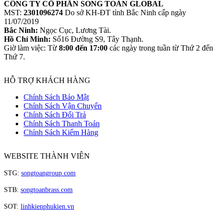
CÔNG TY CỔ PHẦN SONG TOÀN GLOBAL
MST:
2301096274
Do sở KH-ĐT tỉnh Bắc Ninh cấp ngày
11/07/2019
Bắc Ninh:
Ngọc Cục, Lương Tài.
Hồ Chí Minh:
Số16 Đường S9, Tây Thạnh.
Giờ làm việc: Từ
8:00 đến 17:00
các ngày trong tuần từ Thứ 2 đến
Thứ 7.
HỖ TRỢ KHÁCH HÀNG
Chính Sách Bảo Mật
Chính Sách Vận Chuyển
Chính Sách Đổi Trả
Chính Sách Thanh Toán
Chính Sách Kiểm Hàng
WEBSITE THÀNH VIÊN
STG:
songtoangroup.com
STB:
songtoanbrass.com
SOT:
linhkienphukien.vn