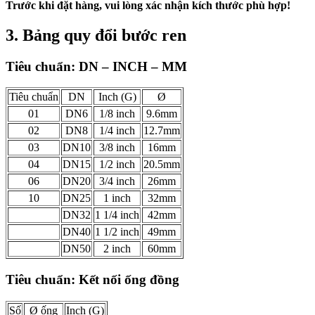
Trước khi đặt hàng, vui lòng xác nhận kích thước phù hợp!
3. Bảng quy đổi bước ren
Tiêu chuẩn: DN – INCH – MM
Tiêu chuẩn
DN
Inch (G)
Ø
01
DN6
1/8 inch
9.6mm
02
DN8
1/4 inch
12.7mm
03
DN10
3/8 inch
16mm
04
DN15
1/2 inch
20.5mm
06
DN20
3/4 inch
26mm
10
DN25
1 inch
32mm
DN32
1 1/4 inch
42mm
DN40
1 1/2 inch
49mm
DN50
2 inch
60mm
Tiêu chuẩn: Kết nối ống đồng
Số
Ø ống
Inch (G)