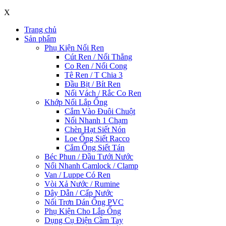
X
Trang chủ
Sản phẩm
Phụ Kiện Nối Ren
Cút Ren / Nối Thẳng
Co Ren / Nối Cong
Tê Ren / T Chia 3
Đầu Bịt / Bít Ren
Nối Vách / Rắc Co Ren
Khớp Nối Lắp Ống
Cắm Vào Đuôi Chuột
Nối Nhanh 1 Chạm
Chèn Hạt Siết Nón
Loe Ống Siết Racco
Cắm Ống Siết Tán
Béc Phun / Đầu Tưới Nước
Nối Nhanh Camlock / Clamp
Van / Luppe Có Ren
Vòi Xả Nước / Rumine
Dây Dẫn / Cấp Nước
Nối Trơn Dán Ống PVC
Phụ Kiện Cho Lắp Ống
Dụng Cụ Điện Cầm Tay