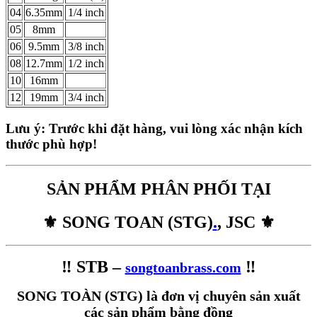
04
6.35mm
1/4 inch
05
8mm
06
9.5mm
3/8 inch
08
12.7mm
1/2 inch
10
16mm
12
19mm
3/4 inch
Lưu ý: Trước khi đặt hàng, vui lòng xác nhận kích
thước phù hợp!
SẢN PHẨM PHÂN PHỐI TẠI
⚜️ SONG TOAN (STG)
.
, JSC ⚜️
‼️ STB –
‼️
songtoanbrass.com
SONG TOÀN (STG) là đơn vị chuyên sản xuất
các sản phẩm bằng đồng