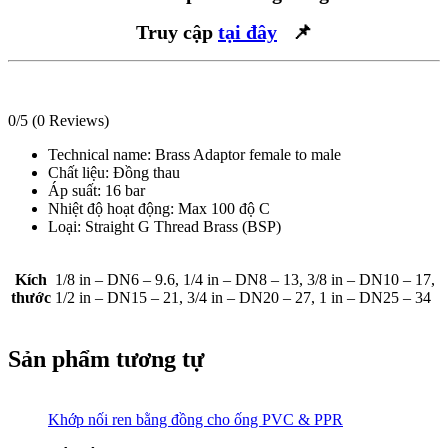
Truy cập
tại đây
📌
0/5
(0 Reviews)
Technical name: Brass Adaptor female to male
Chất liệu: Đồng thau
Áp suất: 16 bar
Nhiệt độ hoạt động: Max 100 độ C
Loại: Straight G Thread Brass (BSP)
Kích
1/8 in – DN6 – 9.6, 1/4 in – DN8 – 13, 3/8 in – DN10 – 17,
thước
1/2 in – DN15 – 21, 3/4 in – DN20 – 27, 1 in – DN25 – 34
Sản phẩm tương tự
Khớp nối ren bằng đồng cho ống PVC & PPR