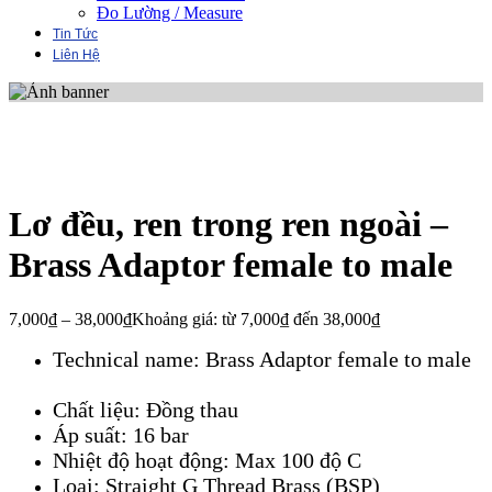
Đo Lường / Measure
Tin Tức
Liên Hệ
Lơ đều, ren trong ren ngoài –
Brass Adaptor female to male
7,000
₫
–
38,000
₫
Khoảng giá: từ 7,000₫ đến 38,000₫
Technical name: Brass Adaptor female to male
Chất liệu: Đồng thau
Áp suất: 16 bar
Nhiệt độ hoạt động: Max 100 độ C
Loại: Straight G Thread Brass (BSP)