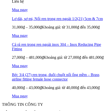
Liên hệ
Mua ngay
Lơ dài, sơ mi, Nối ren trong ren ngoài 1/2(21) 5cm & 7cm
31,000
₫
–
35,000
₫
Khoảng giá: từ 31,000₫ đến 35,000₫
Mua ngay
Cả rá ren trong ren ngoài inox 304 – Inox Reducing Pipe
Fitting
27,000
₫
–
481,000
₫
Khoảng giá: từ 27,000₫ đến 481,000₫
Mua ngay
Béc 3/4 (27) ren trong, đuôi chuột nối ống mềm – Brass
airline fitting female hose connector
40,000
₫
–
43,000
₫
Khoảng giá: từ 40,000₫ đến 43,000₫
Mua ngay
THÔNG TIN CÔNG TY