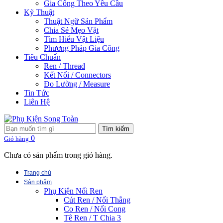
Gia Công Theo Yêu Cầu
Kỹ Thuật
Thuật Ngữ Sản Phẩm
Chia Sẻ Mẹo Vặt
Tìm Hiểu Vật Liệu
Phương Pháp Gia Công
Tiêu Chuẩn
Ren / Thread
Kết Nối / Connectors
Đo Lường / Measure
Tin Tức
Liên Hệ
Tìm kiếm
0
Giỏ hàng
Chưa có sản phẩm trong giỏ hàng.
Trang chủ
Sản phẩm
Phụ Kiện Nối Ren
Cút Ren / Nối Thẳng
Co Ren / Nối Cong
Tê Ren / T Chia 3