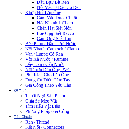
Đầu Bịt / Bít Ren
Nối Vách / Rắc Co Ren
Khớp Nối Lắp Ống
Cắm Vào Đuôi Chuột
Nối Nhanh 1 Chạm
Chèn Hạt Siết Nón
Loe Ống Siết Racco
Cắm Ống Siết Tán
Béc Phun / Đầu Tưới Nước
Nối Nhanh Camlock / Clamp
Van / Luppe Có Ren
Vòi Xả Nước / Rumine
Dây Dẫn / Cấp Nước
Nối Trơn Dán Ống PVC
Phụ Kiện Cho Lắp Ống
Dụng Cụ Điện Cầm Tay
Gia Công Theo Yêu Cầu
Kỹ Thuật
Thuật Ngữ Sản Phẩm
Chia Sẻ Mẹo Vặt
Tìm Hiểu Vật Liệu
Phương Pháp Gia Công
Tiêu Chuẩn
Ren / Thread
Kết Nối / Connectors