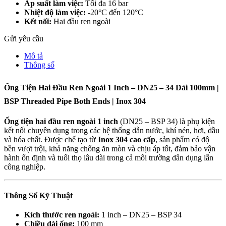
Áp suất làm việc:
Tối đa 16 bar
Nhiệt độ làm việc:
-20°C đến 120°C
Kết nối:
Hai đầu ren ngoài
Gửi yêu cầu
Mô tả
Thông số
Ống Tiện Hai Đầu Ren Ngoài 1 Inch – DN25 – 34 Dài 100mm |
BSP Threaded Pipe Both Ends | Inox 304
Ống tiện hai đầu ren ngoài 1 inch
(DN25 – BSP 34) là phụ kiện
kết nối chuyên dụng trong các hệ thống dẫn nước, khí nén, hơi, dầu
và hóa chất. Được chế tạo từ
Inox 304 cao cấp
, sản phẩm có độ
bền vượt trội, khả năng chống ăn mòn và chịu áp tốt, đảm bảo vận
hành ổn định và tuổi thọ lâu dài trong cả môi trường dân dụng lẫn
công nghiệp.
Thông Số Kỹ Thuật
Kích thước ren ngoài:
1 inch – DN25 – BSP 34
Chiều dài ống:
100 mm