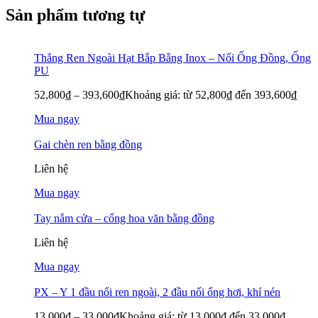
Sản phẩm tương tự
Thẳng Ren Ngoài Hạt Bắp Bằng Inox – Nối Ống Đồng, Ống
PU
52,800
₫
–
393,600
₫
Khoảng giá: từ 52,800₫ đến 393,600₫
Mua ngay
Gai chèn ren bằng đồng
Liên hệ
Mua ngay
Tay nắm cửa – cổng hoa văn bằng đồng
Liên hệ
Mua ngay
PX – Y 1 đầu nối ren ngoài, 2 đầu nối ống hơi, khí nén
13,000
₫
–
33,000
₫
Khoảng giá: từ 13,000₫ đến 33,000₫