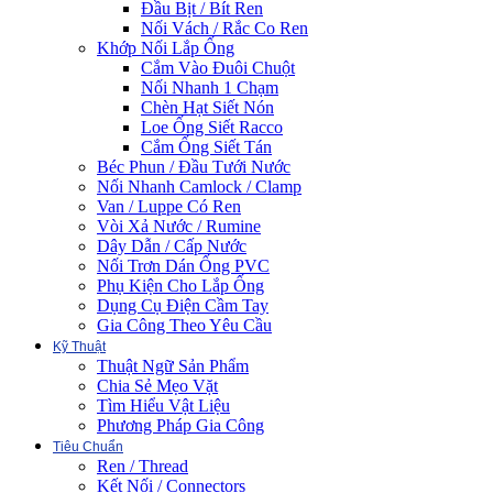
Đầu Bịt / Bít Ren
Nối Vách / Rắc Co Ren
Khớp Nối Lắp Ống
Cắm Vào Đuôi Chuột
Nối Nhanh 1 Chạm
Chèn Hạt Siết Nón
Loe Ống Siết Racco
Cắm Ống Siết Tán
Béc Phun / Đầu Tưới Nước
Nối Nhanh Camlock / Clamp
Van / Luppe Có Ren
Vòi Xả Nước / Rumine
Dây Dẫn / Cấp Nước
Nối Trơn Dán Ống PVC
Phụ Kiện Cho Lắp Ống
Dụng Cụ Điện Cầm Tay
Gia Công Theo Yêu Cầu
Kỹ Thuật
Thuật Ngữ Sản Phẩm
Chia Sẻ Mẹo Vặt
Tìm Hiểu Vật Liệu
Phương Pháp Gia Công
Tiêu Chuẩn
Ren / Thread
Kết Nối / Connectors