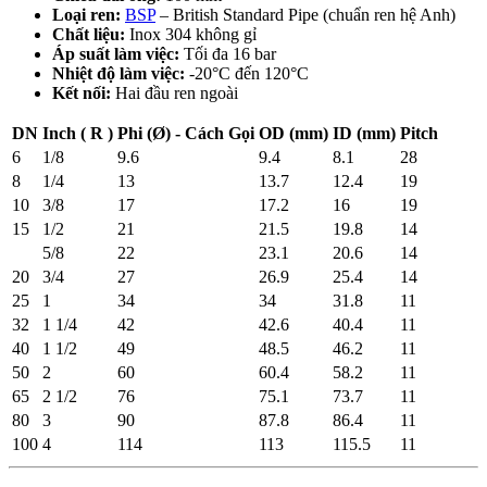
Loại ren:
BSP
– British Standard Pipe (chuẩn ren hệ Anh)
Chất liệu:
Inox 304 không gỉ
Áp suất làm việc:
Tối đa 16 bar
Nhiệt độ làm việc:
-20°C đến 120°C
Kết nối:
Hai đầu ren ngoài
DN
Inch ( R )
Phi (Ø) - Cách Gọi
OD (mm)
ID (mm)
Pitch
6
1/8
9.6
9.4
8.1
28
8
1/4
13
13.7
12.4
19
10
3/8
17
17.2
16
19
15
1/2
21
21.5
19.8
14
5/8
22
23.1
20.6
14
20
3/4
27
26.9
25.4
14
25
1
34
34
31.8
11
32
1 1/4
42
42.6
40.4
11
40
1 1/2
49
48.5
46.2
11
50
2
60
60.4
58.2
11
65
2 1/2
76
75.1
73.7
11
80
3
90
87.8
86.4
11
100
4
114
113
115.5
11