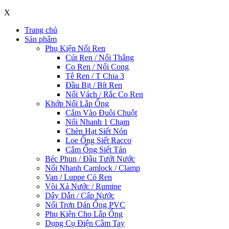
X
Trang chủ
Sản phẩm
Phụ Kiện Nối Ren
Cút Ren / Nối Thẳng
Co Ren / Nối Cong
Tê Ren / T Chia 3
Đầu Bịt / Bít Ren
Nối Vách / Rắc Co Ren
Khớp Nối Lắp Ống
Cắm Vào Đuôi Chuột
Nối Nhanh 1 Chạm
Chèn Hạt Siết Nón
Loe Ống Siết Racco
Cắm Ống Siết Tán
Béc Phun / Đầu Tưới Nước
Nối Nhanh Camlock / Clamp
Van / Luppe Có Ren
Vòi Xả Nước / Rumine
Dây Dẫn / Cấp Nước
Nối Trơn Dán Ống PVC
Phụ Kiện Cho Lắp Ống
Dụng Cụ Điện Cầm Tay