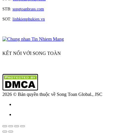
STB:
songtoanbrass.com
SOT:
linhkienphukien.vn
KẾT NỐI VỚI SONG TOÀN
2026 © Bản quyền thuộc về Song Toan
Global., JSC