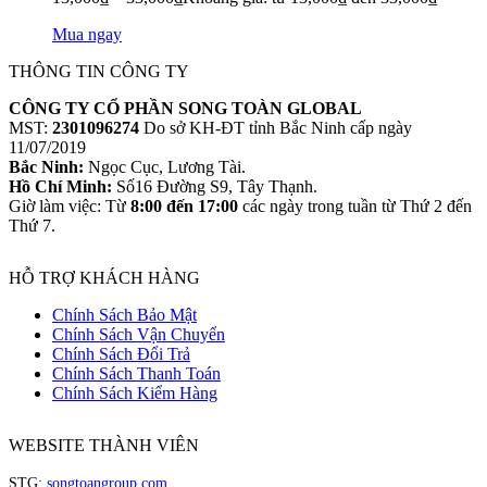
Mua ngay
THÔNG TIN CÔNG TY
CÔNG TY CỔ PHẦN SONG TOÀN GLOBAL
MST:
2301096274
Do sở KH-ĐT tỉnh Bắc Ninh cấp ngày
11/07/2019
Bắc Ninh:
Ngọc Cục, Lương Tài.
Hồ Chí Minh:
Số16 Đường S9, Tây Thạnh.
Giờ làm việc: Từ
8:00 đến 17:00
các ngày trong tuần từ Thứ 2 đến
Thứ 7.
HỖ TRỢ KHÁCH HÀNG
Chính Sách Bảo Mật
Chính Sách Vận Chuyển
Chính Sách Đổi Trả
Chính Sách Thanh Toán
Chính Sách Kiểm Hàng
WEBSITE THÀNH VIÊN
STG:
songtoangroup.com