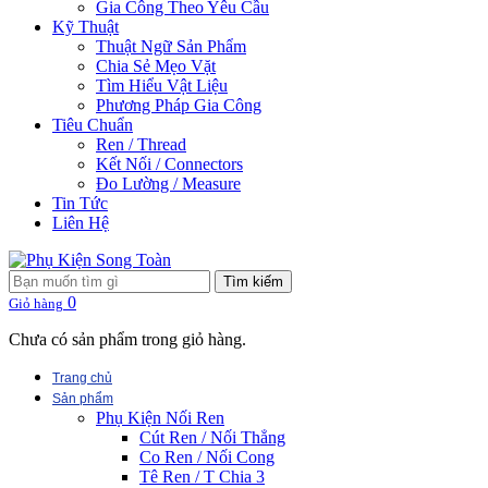
Gia Công Theo Yêu Cầu
Kỹ Thuật
Thuật Ngữ Sản Phẩm
Chia Sẻ Mẹo Vặt
Tìm Hiểu Vật Liệu
Phương Pháp Gia Công
Tiêu Chuẩn
Ren / Thread
Kết Nối / Connectors
Đo Lường / Measure
Tin Tức
Liên Hệ
Tìm kiếm
0
Giỏ hàng
Chưa có sản phẩm trong giỏ hàng.
Trang chủ
Sản phẩm
Phụ Kiện Nối Ren
Cút Ren / Nối Thẳng
Co Ren / Nối Cong
Tê Ren / T Chia 3