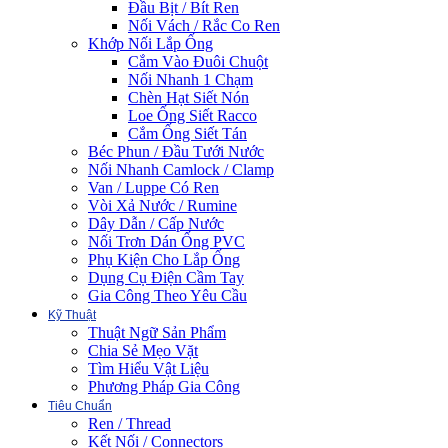
Đầu Bịt / Bít Ren
Nối Vách / Rắc Co Ren
Khớp Nối Lắp Ống
Cắm Vào Đuôi Chuột
Nối Nhanh 1 Chạm
Chèn Hạt Siết Nón
Loe Ống Siết Racco
Cắm Ống Siết Tán
Béc Phun / Đầu Tưới Nước
Nối Nhanh Camlock / Clamp
Van / Luppe Có Ren
Vòi Xả Nước / Rumine
Dây Dẫn / Cấp Nước
Nối Trơn Dán Ống PVC
Phụ Kiện Cho Lắp Ống
Dụng Cụ Điện Cầm Tay
Gia Công Theo Yêu Cầu
Kỹ Thuật
Thuật Ngữ Sản Phẩm
Chia Sẻ Mẹo Vặt
Tìm Hiểu Vật Liệu
Phương Pháp Gia Công
Tiêu Chuẩn
Ren / Thread
Kết Nối / Connectors