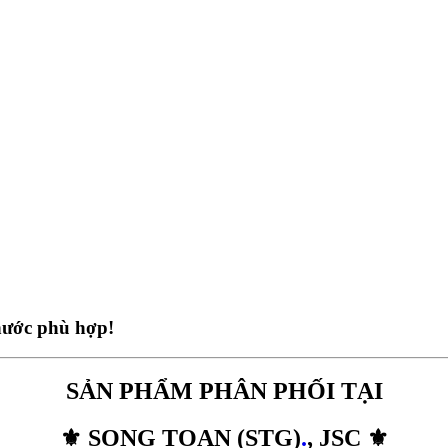
thước phù hợp!
SẢN PHẨM PHÂN PHỐI TẠI
⚜️ SONG TOAN (STG)
.
, JSC ⚜️