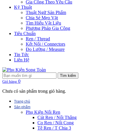
Gia Công Theo Yêu Cầu
Kỹ Thuật
Thuật Ngữ Sản Phẩm
Chia Sẻ Mẹo Vặt
Tìm Hiểu Vật Liệu
Phương Pháp Gia Công
Tiêu Chuẩn
Ren / Thread
Kết Nối / Connectors
Đo Lường / Measure
Tin Tức
Liên Hệ
Tìm kiếm
0
Giỏ hàng
Chưa có sản phẩm trong giỏ hàng.
Trang chủ
Sản phẩm
Phụ Kiện Nối Ren
Cút Ren / Nối Thẳng
Co Ren / Nối Cong
Tê Ren / T Chia 3