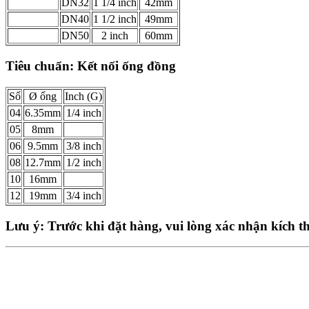
DN32
1 1/4 inch
42mm
DN40
1 1/2 inch
49mm
DN50
2 inch
60mm
Tiêu chuẩn: Kết nối ống đồng
Số
Ø ống
Inch (G)
04
6.35mm
1/4 inch
05
8mm
06
9.5mm
3/8 inch
08
12.7mm
1/2 inch
10
16mm
12
19mm
3/4 inch
Lưu ý: Trước khi đặt hàng, vui lòng xác nhận kích 