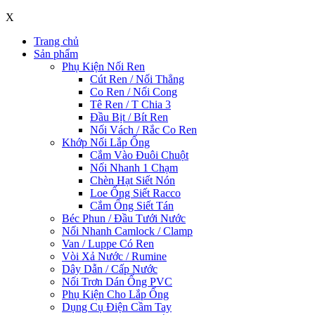
X
Trang chủ
Sản phẩm
Phụ Kiện Nối Ren
Cút Ren / Nối Thẳng
Co Ren / Nối Cong
Tê Ren / T Chia 3
Đầu Bịt / Bít Ren
Nối Vách / Rắc Co Ren
Khớp Nối Lắp Ống
Cắm Vào Đuôi Chuột
Nối Nhanh 1 Chạm
Chèn Hạt Siết Nón
Loe Ống Siết Racco
Cắm Ống Siết Tán
Béc Phun / Đầu Tưới Nước
Nối Nhanh Camlock / Clamp
Van / Luppe Có Ren
Vòi Xả Nước / Rumine
Dây Dẫn / Cấp Nước
Nối Trơn Dán Ống PVC
Phụ Kiện Cho Lắp Ống
Dụng Cụ Điện Cầm Tay