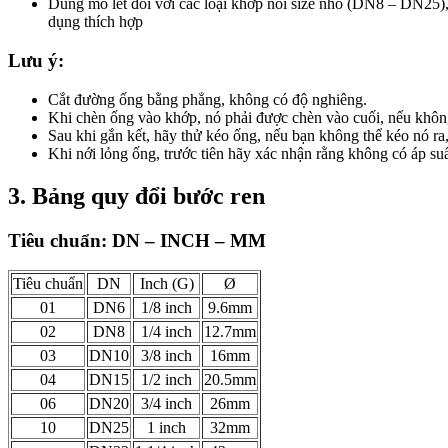
Dùng mỏ lết đối với các loại khớp nối size nhỏ (DN8 – DN25),
dụng thích hợp
Lưu ý:
Cắt đường ống bằng phẳng, không có độ nghiêng.
Khi chèn ống vào khớp, nó phải được chèn vào cuối, nếu không 
Sau khi gắn kết, hãy thử kéo ống, nếu bạn không thể kéo nó ra,
Khi nới lỏng ống, trước tiên hãy xác nhận rằng không có áp suấ
3. Bảng quy đổi bước ren
Tiêu chuẩn: DN – INCH – MM
Tiêu chuẩn
DN
Inch (G)
Ø
01
DN6
1/8 inch
9.6mm
02
DN8
1/4 inch
12.7mm
03
DN10
3/8 inch
16mm
04
DN15
1/2 inch
20.5mm
06
DN20
3/4 inch
26mm
10
DN25
1 inch
32mm