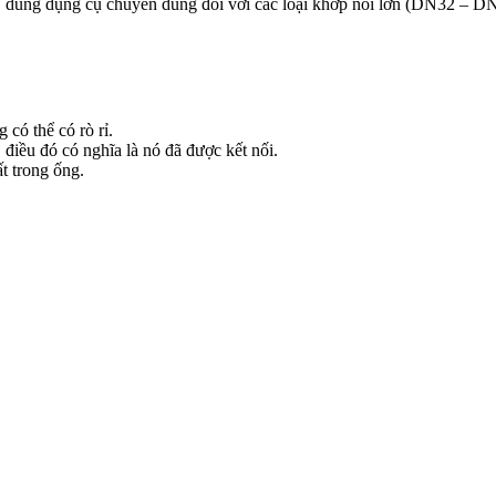
 dùng dụng cụ chuyên dùng đối với các loại khớp nối lớn (DN32 – DN10
có thể có rò rỉ.
 điều đó có nghĩa là nó đã được kết nối.
t trong ống.