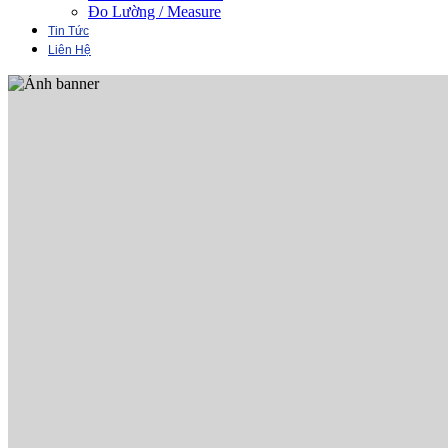
Đo Lường / Measure
Tin Tức
Liên Hệ