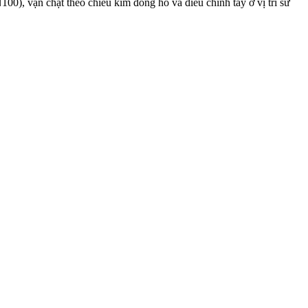
0), vặn chặt theo chiều kim đồng hồ và điều chỉnh tay ở vị trí sử