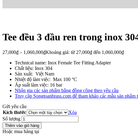
Tee đều 3 đầu ren trong inox 30
27,000
₫
–
1,060,000
₫
Khoảng giá: từ 27,000₫ đến 1,060,000₫
Technical name: Inox Female Tee Fitting Adapter
Chất liệu: Inox 304
Sản xuất: Việt Nam
Nhiệt độ làm việc: Max 100 °C
Áp suất làm việc: 16 bar
Nhận gia các sản phẩm bằng đồng công theo yêu cầu
Truy cập Songtoanbrass.com để tham khảo các mẫu sản phẩm 
Gửi yêu cầu
Kích thước
Xóa
Số lượng
Thêm vào giỏ hàng
Hoặc mua hàng tại