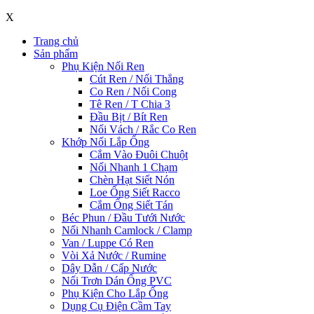
X
Trang chủ
Sản phẩm
Phụ Kiện Nối Ren
Cút Ren / Nối Thẳng
Co Ren / Nối Cong
Tê Ren / T Chia 3
Đầu Bịt / Bít Ren
Nối Vách / Rắc Co Ren
Khớp Nối Lắp Ống
Cắm Vào Đuôi Chuột
Nối Nhanh 1 Chạm
Chèn Hạt Siết Nón
Loe Ống Siết Racco
Cắm Ống Siết Tán
Béc Phun / Đầu Tưới Nước
Nối Nhanh Camlock / Clamp
Van / Luppe Có Ren
Vòi Xả Nước / Rumine
Dây Dẫn / Cấp Nước
Nối Trơn Dán Ống PVC
Phụ Kiện Cho Lắp Ống
Dụng Cụ Điện Cầm Tay