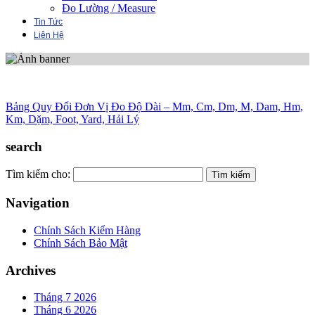
Đo Lường / Measure
Tin Tức
Liên Hệ
Bảng Quy Đổi Đơn Vị Đo Độ Dài – Mm, Cm, Dm, M, Dam, Hm,
Km, Dặm, Foot, Yard, Hải Lý
search
Tìm kiếm cho:
Navigation
Chính Sách Kiểm Hàng
Chính Sách Bảo Mật
Archives
Tháng 7 2026
Tháng 6 2026