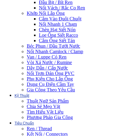
Đầu Bịt / Bít Ren
Nối Vách / Rắc Co Ren
Khớp Nối Lắp Ống
Cắm Vào Đuôi Chuột
Nối Nhanh 1 Chạm
Chèn Hạt Siết Nón
Loe Ống Siết Racco
Cắm Ống Siết Tán
Béc Phun / Đầu Tưới Nước
Nối Nhanh Camlock / Clamp
Van / Luppe Có Ren
Vòi Xả Nước / Rumine
Dây Dẫn / Cấp Nước
Nối Trơn Dán Ống PVC
Phụ Kiện Cho Lắp Ống
Dụng Cụ Điện Cầm Tay
Gia Công Theo Yêu Cầu
Kỹ Thuật
Thuật Ngữ Sản Phẩm
Chia Sẻ Mẹo Vặt
Tìm Hiểu Vật Liệu
Phương Pháp Gia Công
Tiêu Chuẩn
Ren / Thread
Kết Nối / Connectors