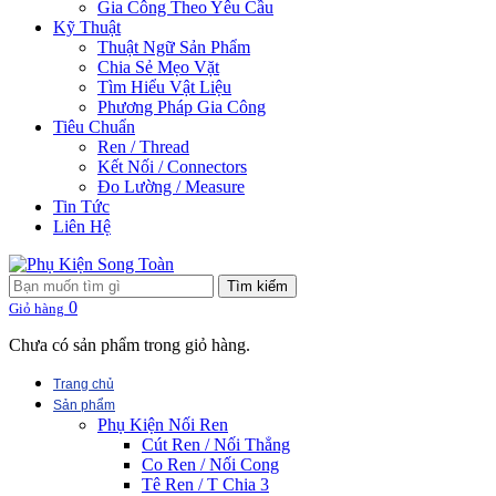
Gia Công Theo Yêu Cầu
Kỹ Thuật
Thuật Ngữ Sản Phẩm
Chia Sẻ Mẹo Vặt
Tìm Hiểu Vật Liệu
Phương Pháp Gia Công
Tiêu Chuẩn
Ren / Thread
Kết Nối / Connectors
Đo Lường / Measure
Tin Tức
Liên Hệ
Tìm kiếm
0
Giỏ hàng
Chưa có sản phẩm trong giỏ hàng.
Trang chủ
Sản phẩm
Phụ Kiện Nối Ren
Cút Ren / Nối Thẳng
Co Ren / Nối Cong
Tê Ren / T Chia 3