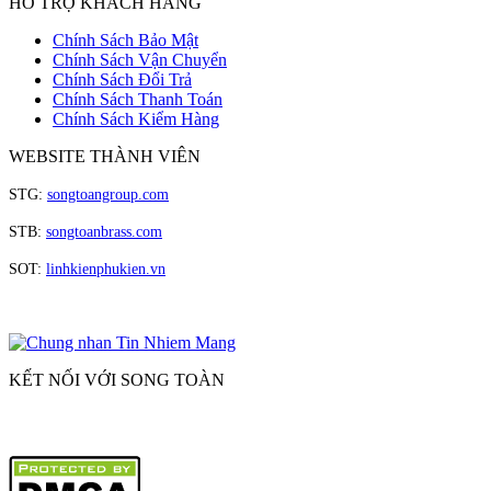
HỖ TRỢ KHÁCH HÀNG
Chính Sách Bảo Mật
Chính Sách Vận Chuyển
Chính Sách Đổi Trả
Chính Sách Thanh Toán
Chính Sách Kiểm Hàng
WEBSITE THÀNH VIÊN
STG:
songtoangroup.com
STB:
songtoanbrass.com
SOT:
linhkienphukien.vn
KẾT NỐI VỚI SONG TOÀN