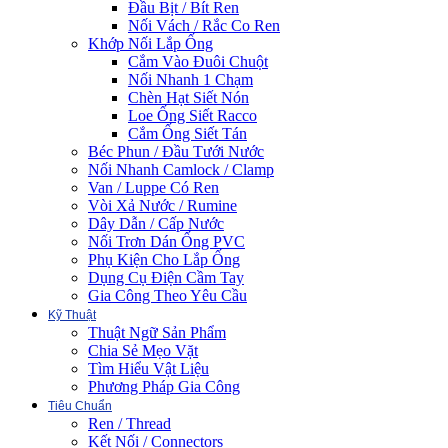
Đầu Bịt / Bít Ren
Nối Vách / Rắc Co Ren
Khớp Nối Lắp Ống
Cắm Vào Đuôi Chuột
Nối Nhanh 1 Chạm
Chèn Hạt Siết Nón
Loe Ống Siết Racco
Cắm Ống Siết Tán
Béc Phun / Đầu Tưới Nước
Nối Nhanh Camlock / Clamp
Van / Luppe Có Ren
Vòi Xả Nước / Rumine
Dây Dẫn / Cấp Nước
Nối Trơn Dán Ống PVC
Phụ Kiện Cho Lắp Ống
Dụng Cụ Điện Cầm Tay
Gia Công Theo Yêu Cầu
Kỹ Thuật
Thuật Ngữ Sản Phẩm
Chia Sẻ Mẹo Vặt
Tìm Hiểu Vật Liệu
Phương Pháp Gia Công
Tiêu Chuẩn
Ren / Thread
Kết Nối / Connectors