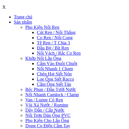
X
Trang chủ
Sản phẩm
Phụ Kiện Nối Ren
Cút Ren / Nối Thẳng
Co Ren / Nối Cong
Tê Ren / T Chia 3
Đầu Bịt / Bít Ren
Nối Vách / Rắc Co Ren
Khớp Nối Lắp Ống
Cắm Vào Đuôi Chuột
Nối Nhanh 1 Chạm
Chèn Hạt Siết Nón
Loe Ống Siết Racco
Cắm Ống Siết Tán
Béc Phun / Đầu Tưới Nước
Nối Nhanh Camlock / Clamp
Van / Luppe Có Ren
Vòi Xả Nước / Rumine
Dây Dẫn / Cấp Nước
Nối Trơn Dán Ống PVC
Phụ Kiện Cho Lắp Ống
Dụng Cụ Điện Cầm Tay