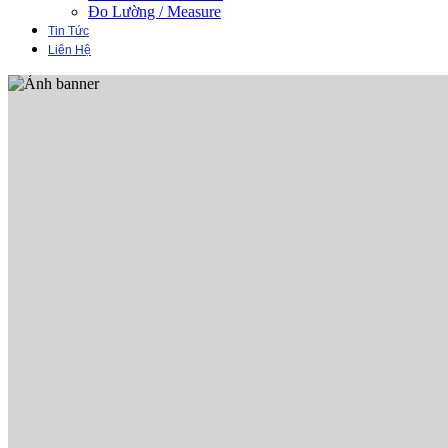
Đo Lường / Measure
Tin Tức
Liên Hệ