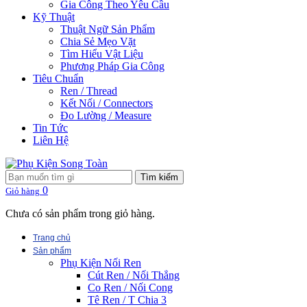
Gia Công Theo Yêu Cầu
Kỹ Thuật
Thuật Ngữ Sản Phẩm
Chia Sẻ Mẹo Vặt
Tìm Hiểu Vật Liệu
Phương Pháp Gia Công
Tiêu Chuẩn
Ren / Thread
Kết Nối / Connectors
Đo Lường / Measure
Tin Tức
Liên Hệ
Tìm kiếm
0
Giỏ hàng
Chưa có sản phẩm trong giỏ hàng.
Trang chủ
Sản phẩm
Phụ Kiện Nối Ren
Cút Ren / Nối Thẳng
Co Ren / Nối Cong
Tê Ren / T Chia 3