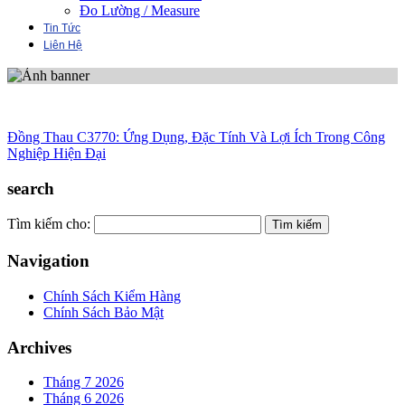
Đo Lường / Measure
Tin Tức
Liên Hệ
Đồng Thau C3770: Ứng Dụng, Đặc Tính Và Lợi Ích Trong Công
Nghiệp Hiện Đại
search
Tìm kiếm cho:
Navigation
Chính Sách Kiểm Hàng
Chính Sách Bảo Mật
Archives
Tháng 7 2026
Tháng 6 2026