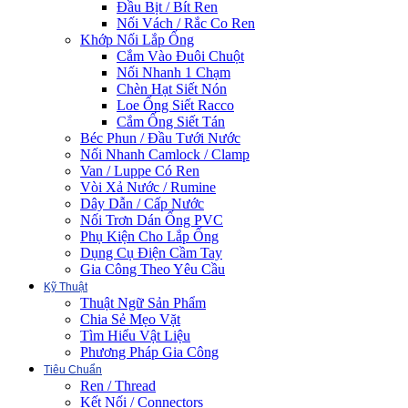
Đầu Bịt / Bít Ren
Nối Vách / Rắc Co Ren
Khớp Nối Lắp Ống
Cắm Vào Đuôi Chuột
Nối Nhanh 1 Chạm
Chèn Hạt Siết Nón
Loe Ống Siết Racco
Cắm Ống Siết Tán
Béc Phun / Đầu Tưới Nước
Nối Nhanh Camlock / Clamp
Van / Luppe Có Ren
Vòi Xả Nước / Rumine
Dây Dẫn / Cấp Nước
Nối Trơn Dán Ống PVC
Phụ Kiện Cho Lắp Ống
Dụng Cụ Điện Cầm Tay
Gia Công Theo Yêu Cầu
Kỹ Thuật
Thuật Ngữ Sản Phẩm
Chia Sẻ Mẹo Vặt
Tìm Hiểu Vật Liệu
Phương Pháp Gia Công
Tiêu Chuẩn
Ren / Thread
Kết Nối / Connectors