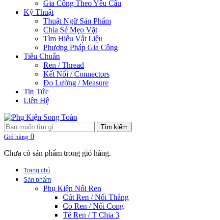
Gia Công Theo Yêu Cầu
Kỹ Thuật
Thuật Ngữ Sản Phẩm
Chia Sẻ Mẹo Vặt
Tìm Hiểu Vật Liệu
Phương Pháp Gia Công
Tiêu Chuẩn
Ren / Thread
Kết Nối / Connectors
Đo Lường / Measure
Tin Tức
Liên Hệ
Tìm kiếm
0
Giỏ hàng
Chưa có sản phẩm trong giỏ hàng.
Trang chủ
Sản phẩm
Phụ Kiện Nối Ren
Cút Ren / Nối Thẳng
Co Ren / Nối Cong
Tê Ren / T Chia 3