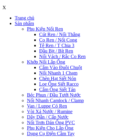
X
Trang chủ
Sản phẩm
Phụ Kiện Nối Ren
Cút Ren / Nối Thẳng
Co Ren / Nối Cong
Tê Ren / T Chia 3
Đầu Bịt / Bít Ren
Nối Vách / Rắc Co Ren
Khớp Nối Lắp Ống
Cắm Vào Đuôi Chuột
Nối Nhanh 1 Chạm
Chèn Hạt Siết Nón
Loe Ống Siết Racco
Cắm Ống Siết Tán
Béc Phun / Đầu Tưới Nước
Nối Nhanh Camlock / Clamp
Van / Luppe Có Ren
Vòi Xả Nước / Rumine
Dây Dẫn / Cấp Nước
Nối Trơn Dán Ống PVC
Phụ Kiện Cho Lắp Ống
Dụng Cụ Điện Cầm Tay