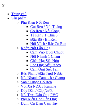
X
Trang chủ
Sản phẩm
Phụ Kiện Nối Ren
Cút Ren / Nối Thẳng
Co Ren / Nối Cong
Tê Ren / T Chia 3
Đầu Bịt / Bít Ren
Nối Vách / Rắc Co Ren
Khớp Nối Lắp Ống
Cắm Vào Đuôi Chuột
Nối Nhanh 1 Chạm
Chèn Hạt Siết Nón
Loe Ống Siết Racco
Cắm Ống Siết Tán
Béc Phun / Đầu Tưới Nước
Nối Nhanh Camlock / Clamp
Van / Luppe Có Ren
Vòi Xả Nước / Rumine
Dây Dẫn / Cấp Nước
Nối Trơn Dán Ống PVC
Phụ Kiện Cho Lắp Ống
Dụng Cụ Điện Cầm Tay