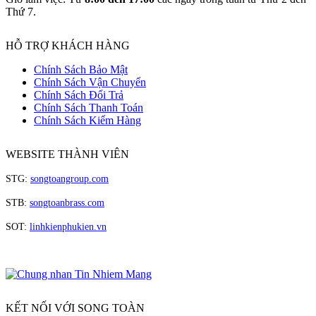
Thứ 7.
HỖ TRỢ KHÁCH HÀNG
Chính Sách Bảo Mật
Chính Sách Vận Chuyển
Chính Sách Đổi Trả
Chính Sách Thanh Toán
Chính Sách Kiểm Hàng
WEBSITE THÀNH VIÊN
STG:
songtoangroup.com
STB:
songtoanbrass.com
SOT:
linhkienphukien.vn
KẾT NỐI VỚI SONG TOÀN