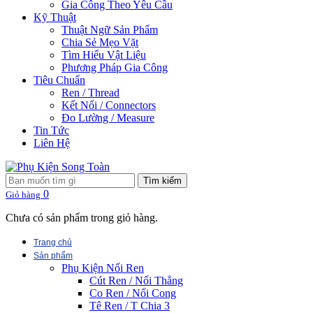
Gia Công Theo Yêu Cầu
Kỹ Thuật
Thuật Ngữ Sản Phẩm
Chia Sẻ Mẹo Vặt
Tìm Hiểu Vật Liệu
Phương Pháp Gia Công
Tiêu Chuẩn
Ren / Thread
Kết Nối / Connectors
Đo Lường / Measure
Tin Tức
Liên Hệ
Tìm kiếm
0
Giỏ hàng
Chưa có sản phẩm trong giỏ hàng.
Trang chủ
Sản phẩm
Phụ Kiện Nối Ren
Cút Ren / Nối Thẳng
Co Ren / Nối Cong
Tê Ren / T Chia 3