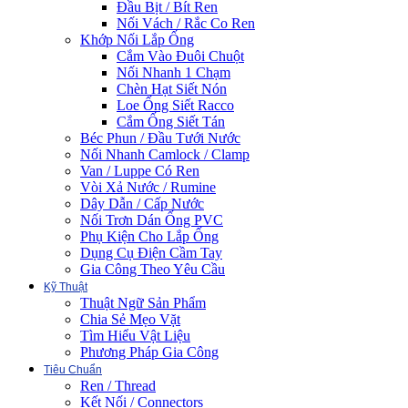
Đầu Bịt / Bít Ren
Nối Vách / Rắc Co Ren
Khớp Nối Lắp Ống
Cắm Vào Đuôi Chuột
Nối Nhanh 1 Chạm
Chèn Hạt Siết Nón
Loe Ống Siết Racco
Cắm Ống Siết Tán
Béc Phun / Đầu Tưới Nước
Nối Nhanh Camlock / Clamp
Van / Luppe Có Ren
Vòi Xả Nước / Rumine
Dây Dẫn / Cấp Nước
Nối Trơn Dán Ống PVC
Phụ Kiện Cho Lắp Ống
Dụng Cụ Điện Cầm Tay
Gia Công Theo Yêu Cầu
Kỹ Thuật
Thuật Ngữ Sản Phẩm
Chia Sẻ Mẹo Vặt
Tìm Hiểu Vật Liệu
Phương Pháp Gia Công
Tiêu Chuẩn
Ren / Thread
Kết Nối / Connectors