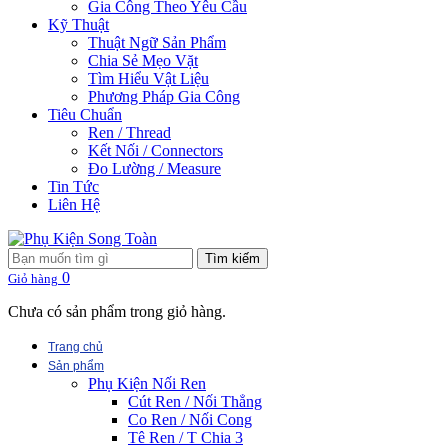
Gia Công Theo Yêu Cầu
Kỹ Thuật
Thuật Ngữ Sản Phẩm
Chia Sẻ Mẹo Vặt
Tìm Hiểu Vật Liệu
Phương Pháp Gia Công
Tiêu Chuẩn
Ren / Thread
Kết Nối / Connectors
Đo Lường / Measure
Tin Tức
Liên Hệ
Tìm kiếm
0
Giỏ hàng
Chưa có sản phẩm trong giỏ hàng.
Trang chủ
Sản phẩm
Phụ Kiện Nối Ren
Cút Ren / Nối Thẳng
Co Ren / Nối Cong
Tê Ren / T Chia 3