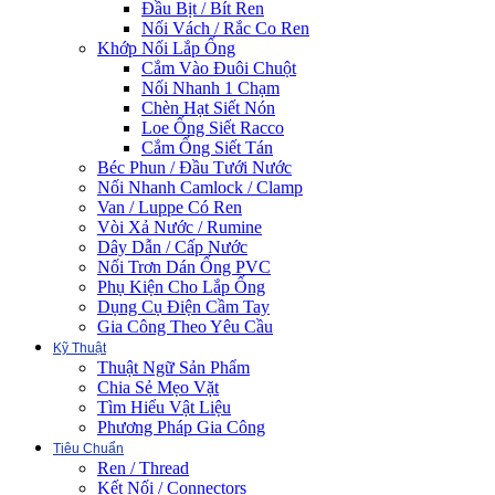
Đầu Bịt / Bít Ren
Nối Vách / Rắc Co Ren
Khớp Nối Lắp Ống
Cắm Vào Đuôi Chuột
Nối Nhanh 1 Chạm
Chèn Hạt Siết Nón
Loe Ống Siết Racco
Cắm Ống Siết Tán
Béc Phun / Đầu Tưới Nước
Nối Nhanh Camlock / Clamp
Van / Luppe Có Ren
Vòi Xả Nước / Rumine
Dây Dẫn / Cấp Nước
Nối Trơn Dán Ống PVC
Phụ Kiện Cho Lắp Ống
Dụng Cụ Điện Cầm Tay
Gia Công Theo Yêu Cầu
Kỹ Thuật
Thuật Ngữ Sản Phẩm
Chia Sẻ Mẹo Vặt
Tìm Hiểu Vật Liệu
Phương Pháp Gia Công
Tiêu Chuẩn
Ren / Thread
Kết Nối / Connectors