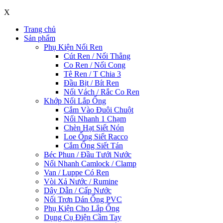
X
Trang chủ
Sản phẩm
Phụ Kiện Nối Ren
Cút Ren / Nối Thẳng
Co Ren / Nối Cong
Tê Ren / T Chia 3
Đầu Bịt / Bít Ren
Nối Vách / Rắc Co Ren
Khớp Nối Lắp Ống
Cắm Vào Đuôi Chuột
Nối Nhanh 1 Chạm
Chèn Hạt Siết Nón
Loe Ống Siết Racco
Cắm Ống Siết Tán
Béc Phun / Đầu Tưới Nước
Nối Nhanh Camlock / Clamp
Van / Luppe Có Ren
Vòi Xả Nước / Rumine
Dây Dẫn / Cấp Nước
Nối Trơn Dán Ống PVC
Phụ Kiện Cho Lắp Ống
Dụng Cụ Điện Cầm Tay