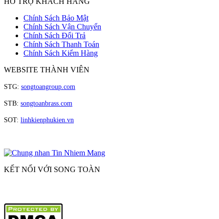
HỖ TRỢ KHÁCH HÀNG
Chính Sách Bảo Mật
Chính Sách Vận Chuyển
Chính Sách Đổi Trả
Chính Sách Thanh Toán
Chính Sách Kiểm Hàng
WEBSITE THÀNH VIÊN
STG:
songtoangroup.com
STB:
songtoanbrass.com
SOT:
linhkienphukien.vn
KẾT NỐI VỚI SONG TOÀN