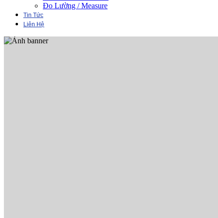
Đo Lường / Measure
Tin Tức
Liên Hệ