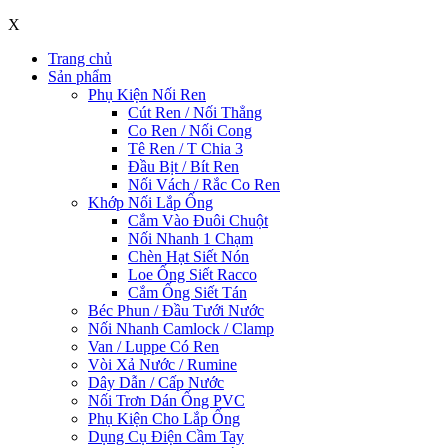
X
Trang chủ
Sản phẩm
Phụ Kiện Nối Ren
Cút Ren / Nối Thẳng
Co Ren / Nối Cong
Tê Ren / T Chia 3
Đầu Bịt / Bít Ren
Nối Vách / Rắc Co Ren
Khớp Nối Lắp Ống
Cắm Vào Đuôi Chuột
Nối Nhanh 1 Chạm
Chèn Hạt Siết Nón
Loe Ống Siết Racco
Cắm Ống Siết Tán
Béc Phun / Đầu Tưới Nước
Nối Nhanh Camlock / Clamp
Van / Luppe Có Ren
Vòi Xả Nước / Rumine
Dây Dẫn / Cấp Nước
Nối Trơn Dán Ống PVC
Phụ Kiện Cho Lắp Ống
Dụng Cụ Điện Cầm Tay