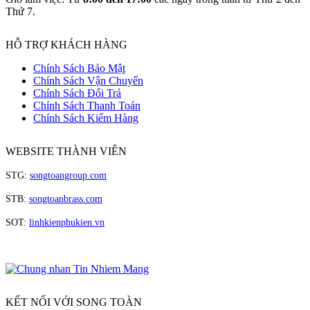
Thứ 7.
HỖ TRỢ KHÁCH HÀNG
Chính Sách Bảo Mật
Chính Sách Vận Chuyển
Chính Sách Đổi Trả
Chính Sách Thanh Toán
Chính Sách Kiểm Hàng
WEBSITE THÀNH VIÊN
STG:
songtoangroup.com
STB:
songtoanbrass.com
SOT:
linhkienphukien.vn
KẾT NỐI VỚI SONG TOÀN