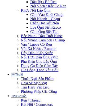
Đầu Bịt / Bít Ren
Nối Vách / Rắc Co Ren
Khớp Nối Lắp Ống
Cắm Vào Đuôi Chuột
Nối Nhanh 1 Chạm
Chèn Hạt Siết Nón
Loe Ống Siết Racco
Cắm Ống Siết Tán
Béc Phun / Đầu Tưới Nước
Nối Nhanh Camlock / Clamp
Van / Luppe Có Ren
Vòi Xả Nước / Rumine
Dây Dẫn / Cấp Nước
Nối Trơn Dán Ống PVC
Phụ Kiện Cho Lắp Ống
Dụng Cụ Điện Cầm Tay
Gia Công Theo Yêu Cầu
Kỹ Thuật
Thuật Ngữ Sản Phẩm
Chia Sẻ Mẹo Vặt
Tìm Hiểu Vật Liệu
Phương Pháp Gia Công
Tiêu Chuẩn
Ren / Thread
Kết Nối / Connectors