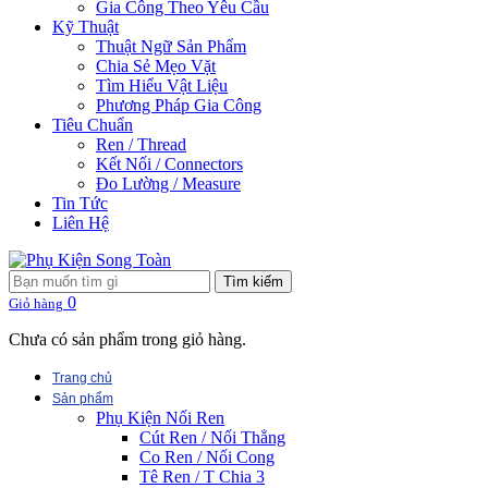
Gia Công Theo Yêu Cầu
Kỹ Thuật
Thuật Ngữ Sản Phẩm
Chia Sẻ Mẹo Vặt
Tìm Hiểu Vật Liệu
Phương Pháp Gia Công
Tiêu Chuẩn
Ren / Thread
Kết Nối / Connectors
Đo Lường / Measure
Tin Tức
Liên Hệ
Tìm kiếm
0
Giỏ hàng
Chưa có sản phẩm trong giỏ hàng.
Trang chủ
Sản phẩm
Phụ Kiện Nối Ren
Cút Ren / Nối Thẳng
Co Ren / Nối Cong
Tê Ren / T Chia 3