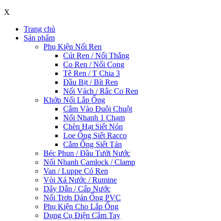
X
Trang chủ
Sản phẩm
Phụ Kiện Nối Ren
Cút Ren / Nối Thẳng
Co Ren / Nối Cong
Tê Ren / T Chia 3
Đầu Bịt / Bít Ren
Nối Vách / Rắc Co Ren
Khớp Nối Lắp Ống
Cắm Vào Đuôi Chuột
Nối Nhanh 1 Chạm
Chèn Hạt Siết Nón
Loe Ống Siết Racco
Cắm Ống Siết Tán
Béc Phun / Đầu Tưới Nước
Nối Nhanh Camlock / Clamp
Van / Luppe Có Ren
Vòi Xả Nước / Rumine
Dây Dẫn / Cấp Nước
Nối Trơn Dán Ống PVC
Phụ Kiện Cho Lắp Ống
Dụng Cụ Điện Cầm Tay