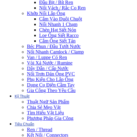
Đầu Bịt / Bít Ren
Nối Vách / Rắc Co Ren
Khớp Nối Lắp Ống
Cắm Vào Đuôi Chuột
Nối Nhanh 1 Chạm
Chèn Hạt Siết Nón
Loe Ống Siết Racco
Cắm Ống Siết Tán
Béc Phun / Đầu Tưới Nước
Nối Nhanh Camlock / Clamp
Van / Luppe Có Ren
Vòi Xả Nước / Rumine
Dây Dẫn / Cấp Nước
Nối Trơn Dán Ống PVC
Phụ Kiện Cho Lắp Ống
Dụng Cụ Điện Cầm Tay
Gia Công Theo Yêu Cầu
Kỹ Thuật
Thuật Ngữ Sản Phẩm
Chia Sẻ Mẹo Vặt
Tìm Hiểu Vật Liệu
Phương Pháp Gia Công
Tiêu Chuẩn
Ren / Thread
Kết Nối / Connectors