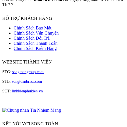
Thứ 7.
HỖ TRỢ KHÁCH HÀNG
Chính Sách Bảo Mật
Chính Sách Vận Chuyển
Chính Sách Đổi Trả
Chính Sách Thanh Toán
Chính Sách Kiểm Hàng
WEBSITE THÀNH VIÊN
STG:
songtoangroup.com
STB:
songtoanbrass.com
SOT:
linhkienphukien.vn
KẾT NỐI VỚI SONG TOÀN