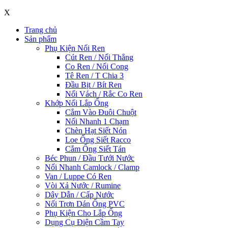
X
Trang chủ
Sản phẩm
Phụ Kiện Nối Ren
Cút Ren / Nối Thẳng
Co Ren / Nối Cong
Tê Ren / T Chia 3
Đầu Bịt / Bít Ren
Nối Vách / Rắc Co Ren
Khớp Nối Lắp Ống
Cắm Vào Đuôi Chuột
Nối Nhanh 1 Chạm
Chèn Hạt Siết Nón
Loe Ống Siết Racco
Cắm Ống Siết Tán
Béc Phun / Đầu Tưới Nước
Nối Nhanh Camlock / Clamp
Van / Luppe Có Ren
Vòi Xả Nước / Rumine
Dây Dẫn / Cấp Nước
Nối Trơn Dán Ống PVC
Phụ Kiện Cho Lắp Ống
Dụng Cụ Điện Cầm Tay