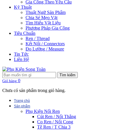
Gia Công Theo Yêu Cầu
Kỹ Thuật
Thuật Ngữ Sản Phẩm
Chia Sẻ Mẹo Vặt
Tìm Hiểu Vật Liệu
Phương Pháp Gia Công
Tiêu Chuẩn
Ren / Thread
Kết Nối / Connectors
Đo Lường / Measure
Tin Tức
Liên Hệ
Tìm kiếm
0
Giỏ hàng
Chưa có sản phẩm trong giỏ hàng.
Trang chủ
Sản phẩm
Phụ Kiện Nối Ren
Cút Ren / Nối Thẳng
Co Ren / Nối Cong
Tê Ren / T Chia 3