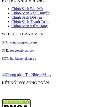
HỖ TRỢ KHÁCH HÀNG
Chính Sách Bảo Mật
Chính Sách Vận Chuyển
Chính Sách Đổi Trả
Chính Sách Thanh Toán
Chính Sách Kiểm Hàng
WEBSITE THÀNH VIÊN
STG:
songtoangroup.com
STB:
songtoanbrass.com
SOT:
linhkienphukien.vn
KẾT NỐI VỚI SONG TOÀN