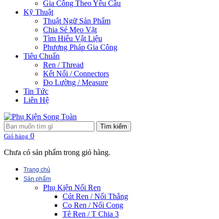
Gia Công Theo Yêu Cầu
Kỹ Thuật
Thuật Ngữ Sản Phẩm
Chia Sẻ Mẹo Vặt
Tìm Hiểu Vật Liệu
Phương Pháp Gia Công
Tiêu Chuẩn
Ren / Thread
Kết Nối / Connectors
Đo Lường / Measure
Tin Tức
Liên Hệ
Tìm kiếm
0
Giỏ hàng
Chưa có sản phẩm trong giỏ hàng.
Trang chủ
Sản phẩm
Phụ Kiện Nối Ren
Cút Ren / Nối Thẳng
Co Ren / Nối Cong
Tê Ren / T Chia 3