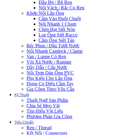
Đầu Bịt / Bít Ren
Nối Vách / Rắc Co Ren
Khớp Nối Lắp Ống
Cắm Vào Đuôi Chuột
Nối Nhanh 1 Chạm
Chèn Hạt Siết Nón
Loe Ống Siết Racco
Cắm Ống Siết Tán
Béc Phun / Đầu Tưới Nước
Nối Nhanh Camlock / Clamp
Van / Luppe Có Ren
Vòi Xả Nước / Rumine
Dây Dẫn / Cấp Nước
Nối Trơn Dán Ống PVC
Phụ Kiện Cho Lắp Ống
Dụng Cụ Điện Cầm Tay
Gia Công Theo Yêu Cầu
Kỹ Thuật
Thuật Ngữ Sản Phẩm
Chia Sẻ Mẹo Vặt
Tìm Hiểu Vật Liệu
Phương Pháp Gia Công
Tiêu Chuẩn
Ren / Thread
Kết Nối / Connectors