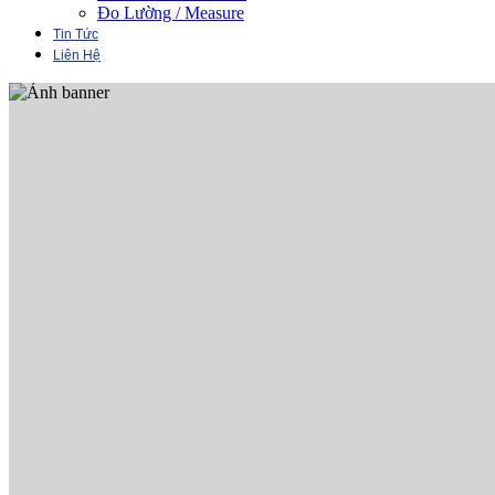
Đo Lường / Measure
Tin Tức
Liên Hệ