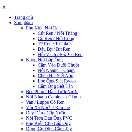
X
Trang chủ
Sản phẩm
Phụ Kiện Nối Ren
Cút Ren / Nối Thẳng
Co Ren / Nối Cong
Tê Ren / T Chia 3
Đầu Bịt / Bít Ren
Nối Vách / Rắc Co Ren
Khớp Nối Lắp Ống
Cắm Vào Đuôi Chuột
Nối Nhanh 1 Chạm
Chèn Hạt Siết Nón
Loe Ống Siết Racco
Cắm Ống Siết Tán
Béc Phun / Đầu Tưới Nước
Nối Nhanh Camlock / Clamp
Van / Luppe Có Ren
Vòi Xả Nước / Rumine
Dây Dẫn / Cấp Nước
Nối Trơn Dán Ống PVC
Phụ Kiện Cho Lắp Ống
Dụng Cụ Điện Cầm Tay