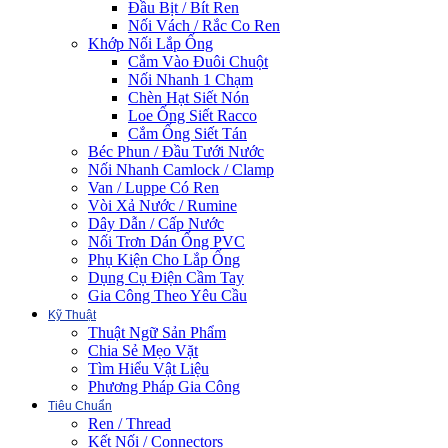
Đầu Bịt / Bít Ren
Nối Vách / Rắc Co Ren
Khớp Nối Lắp Ống
Cắm Vào Đuôi Chuột
Nối Nhanh 1 Chạm
Chèn Hạt Siết Nón
Loe Ống Siết Racco
Cắm Ống Siết Tán
Béc Phun / Đầu Tưới Nước
Nối Nhanh Camlock / Clamp
Van / Luppe Có Ren
Vòi Xả Nước / Rumine
Dây Dẫn / Cấp Nước
Nối Trơn Dán Ống PVC
Phụ Kiện Cho Lắp Ống
Dụng Cụ Điện Cầm Tay
Gia Công Theo Yêu Cầu
Kỹ Thuật
Thuật Ngữ Sản Phẩm
Chia Sẻ Mẹo Vặt
Tìm Hiểu Vật Liệu
Phương Pháp Gia Công
Tiêu Chuẩn
Ren / Thread
Kết Nối / Connectors