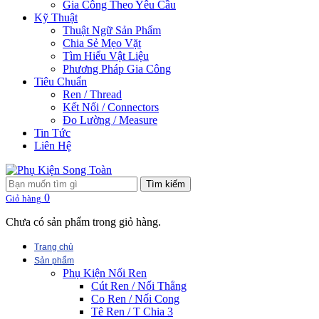
Gia Công Theo Yêu Cầu
Kỹ Thuật
Thuật Ngữ Sản Phẩm
Chia Sẻ Mẹo Vặt
Tìm Hiểu Vật Liệu
Phương Pháp Gia Công
Tiêu Chuẩn
Ren / Thread
Kết Nối / Connectors
Đo Lường / Measure
Tin Tức
Liên Hệ
Tìm kiếm
0
Giỏ hàng
Chưa có sản phẩm trong giỏ hàng.
Trang chủ
Sản phẩm
Phụ Kiện Nối Ren
Cút Ren / Nối Thẳng
Co Ren / Nối Cong
Tê Ren / T Chia 3