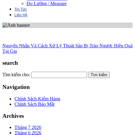
Đo Lường / Measure
Tin Tức
Liên Hệ
Nguyên Nhân Và Cách Xử Lý Thoát Sàn Bị Trào Ngược Hiệu Quả
Tại Gia
search
Tìm kiếm cho:
Navigation
Chính Sách Kiểm Hàng
Chính Sách Bảo Mật
Archives
Tháng 7 2026
Tháng 6 2026