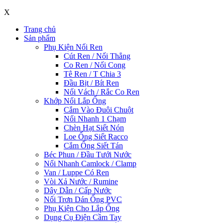
X
Trang chủ
Sản phẩm
Phụ Kiện Nối Ren
Cút Ren / Nối Thẳng
Co Ren / Nối Cong
Tê Ren / T Chia 3
Đầu Bịt / Bít Ren
Nối Vách / Rắc Co Ren
Khớp Nối Lắp Ống
Cắm Vào Đuôi Chuột
Nối Nhanh 1 Chạm
Chèn Hạt Siết Nón
Loe Ống Siết Racco
Cắm Ống Siết Tán
Béc Phun / Đầu Tưới Nước
Nối Nhanh Camlock / Clamp
Van / Luppe Có Ren
Vòi Xả Nước / Rumine
Dây Dẫn / Cấp Nước
Nối Trơn Dán Ống PVC
Phụ Kiện Cho Lắp Ống
Dụng Cụ Điện Cầm Tay