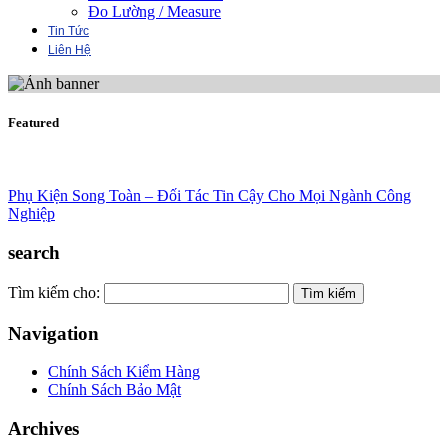
Đo Lường / Measure
Tin Tức
Liên Hệ
Featured
Phụ Kiện Song Toàn – Đối Tác Tin Cậy Cho Mọi Ngành Công
Nghiệp
search
Tìm kiếm cho:
Navigation
Chính Sách Kiểm Hàng
Chính Sách Bảo Mật
Archives