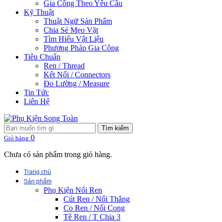
Gia Công Theo Yêu Cầu
Kỹ Thuật
Thuật Ngữ Sản Phẩm
Chia Sẻ Mẹo Vặt
Tìm Hiểu Vật Liệu
Phương Pháp Gia Công
Tiêu Chuẩn
Ren / Thread
Kết Nối / Connectors
Đo Lường / Measure
Tin Tức
Liên Hệ
Tìm kiếm
0
Giỏ hàng
Chưa có sản phẩm trong giỏ hàng.
Trang chủ
Sản phẩm
Phụ Kiện Nối Ren
Cút Ren / Nối Thẳng
Co Ren / Nối Cong
Tê Ren / T Chia 3