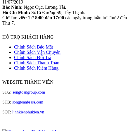
11/07/2019
Bắc Ninh:
Ngọc Cục, Lương Tài.
Hồ Chí Minh:
Số16 Đường S9, Tây Thạnh.
Giờ làm việc: Từ
8:00 đến 17:00
các ngày trong tuần từ Thứ 2 đến
Thứ 7.
HỖ TRỢ KHÁCH HÀNG
Chính Sách Bảo Mật
Chính Sách Vận Chuyển
Chính Sách Đổi Trả
Chính Sách Thanh Toán
Chính Sách Kiểm Hàng
WEBSITE THÀNH VIÊN
STG:
songtoangroup.com
STB:
songtoanbrass.com
SOT:
linhkienphukien.vn