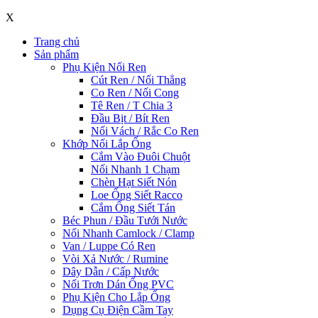
X
Trang chủ
Sản phẩm
Phụ Kiện Nối Ren
Cút Ren / Nối Thẳng
Co Ren / Nối Cong
Tê Ren / T Chia 3
Đầu Bịt / Bít Ren
Nối Vách / Rắc Co Ren
Khớp Nối Lắp Ống
Cắm Vào Đuôi Chuột
Nối Nhanh 1 Chạm
Chèn Hạt Siết Nón
Loe Ống Siết Racco
Cắm Ống Siết Tán
Béc Phun / Đầu Tưới Nước
Nối Nhanh Camlock / Clamp
Van / Luppe Có Ren
Vòi Xả Nước / Rumine
Dây Dẫn / Cấp Nước
Nối Trơn Dán Ống PVC
Phụ Kiện Cho Lắp Ống
Dụng Cụ Điện Cầm Tay