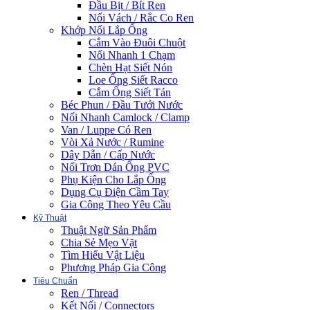
Đầu Bịt / Bít Ren
Nối Vách / Rắc Co Ren
Khớp Nối Lắp Ống
Cắm Vào Đuôi Chuột
Nối Nhanh 1 Chạm
Chèn Hạt Siết Nón
Loe Ống Siết Racco
Cắm Ống Siết Tán
Béc Phun / Đầu Tưới Nước
Nối Nhanh Camlock / Clamp
Van / Luppe Có Ren
Vòi Xả Nước / Rumine
Dây Dẫn / Cấp Nước
Nối Trơn Dán Ống PVC
Phụ Kiện Cho Lắp Ống
Dụng Cụ Điện Cầm Tay
Gia Công Theo Yêu Cầu
Kỹ Thuật
Thuật Ngữ Sản Phẩm
Chia Sẻ Mẹo Vặt
Tìm Hiểu Vật Liệu
Phương Pháp Gia Công
Tiêu Chuẩn
Ren / Thread
Kết Nối / Connectors