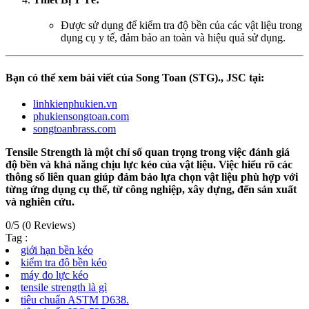
Được sử dụng để kiểm tra độ bền của các vật liệu trong
dụng cụ y tế, đảm bảo an toàn và hiệu quả sử dụng.
Bạn có thể xem bài viết của Song Toan (STG)., JSC tại:
linhkienphukien.vn
phukiensongtoan.com
songtoanbrass.com
Tensile Strength là một chỉ số quan trọng trong việc đánh giá
độ bền và khả năng chịu lực kéo của vật liệu. Việc hiểu rõ các
thông số liên quan giúp đảm bảo lựa chọn vật liệu phù hợp với
từng ứng dụng cụ thể, từ công nghiệp, xây dựng, đến sản xuất
và nghiên cứu.
0/5
(0 Reviews)
Tag :
giới hạn bền kéo
kiểm tra độ bền kéo
máy đo lực kéo
tensile strength là gì
tiêu chuẩn ASTM D638.