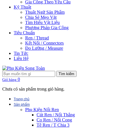
Gia Công Theo Yêu Cầu
Kỹ Thuật
Thuật Ngữ Sản Phẩm
Chia Sẻ Mẹo Vặt
Tìm Hiểu Vật Liệu
Phương Pháp Gia Công
Tiêu Chuẩn
Ren / Thread
Kết Nối / Connectors
Đo Lường / Measure
Tin Tức
Liên Hệ
Tìm kiếm
0
Giỏ hàng
Chưa có sản phẩm trong giỏ hàng.
Trang chủ
Sản phẩm
Phụ Kiện Nối Ren
Cút Ren / Nối Thẳng
Co Ren / Nối Cong
Tê Ren / T Chia 3