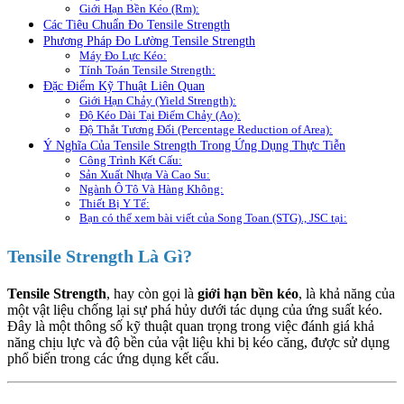
Giới Hạn Bền Kéo (Rm):
Các Tiêu Chuẩn Đo Tensile Strength
Phương Pháp Đo Lường Tensile Strength
Máy Đo Lực Kéo:
Tính Toán Tensile Strength:
Đặc Điểm Kỹ Thuật Liên Quan
Giới Hạn Chảy (Yield Strength):
Độ Kéo Dài Tại Điểm Chảy (Ao):
Độ Thắt Tương Đối (Percentage Reduction of Area):
Ý Nghĩa Của Tensile Strength Trong Ứng Dụng Thực Tiễn
Công Trình Kết Cấu:
Sản Xuất Nhựa Và Cao Su:
Ngành Ô Tô Và Hàng Không:
Thiết Bị Y Tế:
Bạn có thể xem bài viết của Song Toan (STG)., JSC tại:
Tensile Strength Là Gì?
Tensile Strength
, hay còn gọi là
giới hạn bền kéo
, là khả năng của
một vật liệu chống lại sự phá hủy dưới tác dụng của ứng suất kéo.
Đây là một thông số kỹ thuật quan trọng trong việc đánh giá khả
năng chịu lực và độ bền của vật liệu khi bị kéo căng, được sử dụng
phổ biến trong các ứng dụng kết cấu.