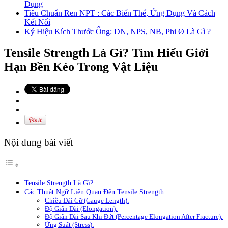
Dụng
Tiêu Chuẩn Ren NPT : Các Biến Thể, Ứng Dụng Và Cách
Kết Nối
Ký Hiệu Kích Thước Ống: DN, NPS, NB, Phi Ø Là Gì ?
Tensile Strength Là Gì? Tìm Hiểu Giới
Hạn Bền Kéo Trong Vật Liệu
Nội dung bài viết
Tensile Strength Là Gì?
Các Thuật Ngữ Liên Quan Đến Tensile Strength
Chiều Dài Cữ (Gauge Length):
Độ Giãn Dài (Elongation):
Độ Giãn Dài Sau Khi Đứt (Percentage Elongation After Fracture):
Ứng Suất (Stress):