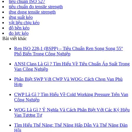
tiêu chuẩn ISO 527
tiêu chuẩn đo tensile strength
ứng dụng tensile strength
ứng suất kéo
vật liệu chịu kéo
độ bền kéo
đo lực kéo
Bài viết khác
Ren ISO 228-1 (BSPP) – Tiêu Chuẩn Ren Song Song 55°
Phổ Biến Trong Công Nghiệp
ANSI Class Là Gì ? Tìm Hiểu Về Tiêu Chuẩn Áp Suất Trong
Van Công Nghiệp
Phân Biệt SWP Với CWP Và WOG: Cách Chọn Van Phù
Hợp
CWP Là Gì ? Tìm Hiểu Về Cold Working Pressure Trên Van
Công Nghiệp
WOG Là Gì ? Ý Nghĩa Và Cách Phân Biệt Với Các Ký Hiệu
Van Tương Tự
Tìm Hiểu Thế Năng: Thế Năng Hấp Dẫn Và Thế Năng Đàn
Hồi