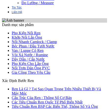
Đo Lường / Measure
Tin Tức
Liên Hệ
Danh mục sản phẩm
Phụ Kiện Nối Ren
Khớp Nối Lắp Ống
Nối Nhanh Camlock / Clamp
Béc Phun / Đầu Tưới Nước
Van / Luppe Có Ren
Vòi Xả Nước / Rumine
Dây Dẫn / Cấp Nước
Phụ Kiện Cho Lắp Ống
Nối Trơn Dán Ống PVC
Gia Công Theo Yêu Cầu
Xác Định Bước Ren
Ren Là Gì ? Tại Sao Quan Trọng Trên Nhiều Thiết Bị Và
Máy Móc
Cấu Trúc Của Ren : Thông Số Cơ Bản
Các Tiêu Chuẩn Ren Quốc Tế Phổ Biến Nhất
Tiêu Chuẩn Ren BSP Các Biến Thể, Thông Số Và Ứng