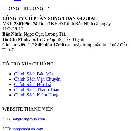
THÔNG TIN CÔNG TY
CÔNG TY CỔ PHẦN SONG TOÀN GLOBAL
MST:
2301096274
Do sở KH-ĐT tỉnh Bắc Ninh cấp ngày
11/07/2019
Bắc Ninh:
Ngọc Cục, Lương Tài.
Hồ Chí Minh:
Số16 Đường S9, Tây Thạnh.
Giờ làm việc: Từ
8:00 đến 17:00
các ngày trong tuần từ Thứ 2 đến
Thứ 7.
HỖ TRỢ KHÁCH HÀNG
Chính Sách Bảo Mật
Chính Sách Vận Chuyển
Chính Sách Đổi Trả
Chính Sách Thanh Toán
Chính Sách Kiểm Hàng
WEBSITE THÀNH VIÊN
STG:
songtoangroup.com
STB:
songtoanbrass.com