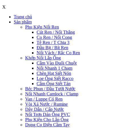
X
Trang chủ
Sản phẩm
Phụ Kiện Nối Ren
Cút Ren / Nối Thẳng
Co Ren / Nối Cong
Tê Ren / T Chia 3
Đầu Bịt / Bít Ren
Nối Vách / Rắc Co Ren
Khớp Nối Lắp Ống
Cắm Vào Đuôi Chuột
Nối Nhanh 1 Chạm
Chèn Hạt Siết Nón
Loe Ống Siết Racco
Cắm Ống Siết Tán
Béc Phun / Đầu Tưới Nước
Nối Nhanh Camlock / Clamp
Van / Luppe Có Ren
Vòi Xả Nước / Rumine
Dây Dẫn / Cấp Nước
Nối Trơn Dán Ống PVC
Phụ Kiện Cho Lắp Ống
Dụng Cụ Điện Cầm Tay