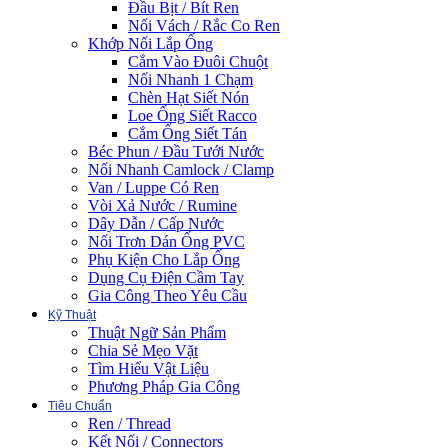
Đầu Bịt / Bít Ren
Nối Vách / Rắc Co Ren
Khớp Nối Lắp Ống
Cắm Vào Đuôi Chuột
Nối Nhanh 1 Chạm
Chèn Hạt Siết Nón
Loe Ống Siết Racco
Cắm Ống Siết Tán
Béc Phun / Đầu Tưới Nước
Nối Nhanh Camlock / Clamp
Van / Luppe Có Ren
Vòi Xả Nước / Rumine
Dây Dẫn / Cấp Nước
Nối Trơn Dán Ống PVC
Phụ Kiện Cho Lắp Ống
Dụng Cụ Điện Cầm Tay
Gia Công Theo Yêu Cầu
Kỹ Thuật
Thuật Ngữ Sản Phẩm
Chia Sẻ Mẹo Vặt
Tìm Hiểu Vật Liệu
Phương Pháp Gia Công
Tiêu Chuẩn
Ren / Thread
Kết Nối / Connectors