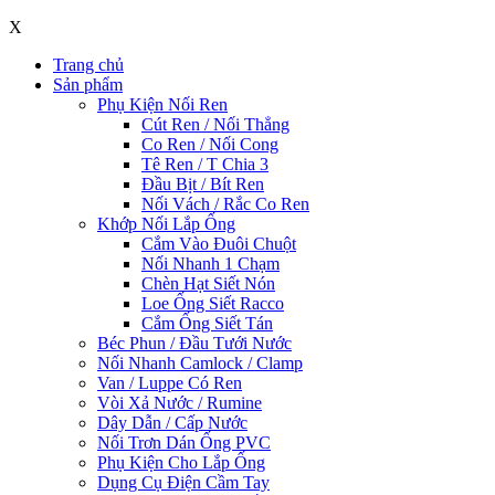
X
Trang chủ
Sản phẩm
Phụ Kiện Nối Ren
Cút Ren / Nối Thẳng
Co Ren / Nối Cong
Tê Ren / T Chia 3
Đầu Bịt / Bít Ren
Nối Vách / Rắc Co Ren
Khớp Nối Lắp Ống
Cắm Vào Đuôi Chuột
Nối Nhanh 1 Chạm
Chèn Hạt Siết Nón
Loe Ống Siết Racco
Cắm Ống Siết Tán
Béc Phun / Đầu Tưới Nước
Nối Nhanh Camlock / Clamp
Van / Luppe Có Ren
Vòi Xả Nước / Rumine
Dây Dẫn / Cấp Nước
Nối Trơn Dán Ống PVC
Phụ Kiện Cho Lắp Ống
Dụng Cụ Điện Cầm Tay