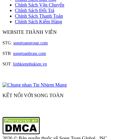
Chính Sách Vận Chuyển
Chính Sách Đổi Trả
Chính Sách Thanh Toán
Chính Sách Kiểm Hàng
WEBSITE THÀNH VIÊN
STG:
songtoangroup.com
STB:
songtoanbrass.com
SOT:
linhkienphukien.vn
KẾT NỐI VỚI SONG TOÀN
2026 © Bản quyền thuộc về Song Toan
Global., JSC