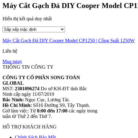
Máy Cắt Gạch Đá DIY Cooper Model CP12
Hiển thị kết quả duy nhất
Máy Cắt Gạch Đá DIY Cooper Model CP1250 | Công Suất 1250W
Liên hệ
Mua ngay
THÔNG TIN CÔNG TY
CÔNG TY CỔ PHẦN SONG TOÀN
GLOBAL
MST:
2301096274
Do sở KH-ĐT tỉnh Bắc
Ninh cấp ngày 11/07/2019
Bắc Ninh:
Ngọc Cục, Lương Tài.
Hồ Chí Minh:
Số16 Đường S9, Tây Thạnh.
Giờ làm việc: Từ
8:00 đến 17:00
các ngày trong
tuần từ Thứ 2 đến Thứ 7.
HỖ TRỢ KHÁCH HÀNG
Chính Sách Bảo Mật