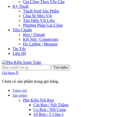
Gia Công Theo Yêu Cầu
Kỹ Thuật
Thuật Ngữ Sản Phẩm
Chia Sẻ Mẹo Vặt
Tìm Hiểu Vật Liệu
Phương Pháp Gia Công
Tiêu Chuẩn
Ren / Thread
Kết Nối / Connectors
Đo Lường / Measure
Tin Tức
Liên Hệ
Tìm kiếm
0
Giỏ hàng
Chưa có sản phẩm trong giỏ hàng.
Trang chủ
Sản phẩm
Phụ Kiện Nối Ren
Cút Ren / Nối Thẳng
Co Ren / Nối Cong
Tê Ren / T Chia 3