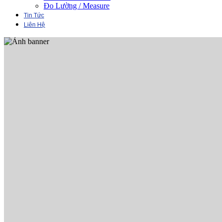
Đo Lường / Measure
Tin Tức
Liên Hệ