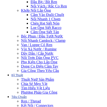
Đầu Bịt / Bít Ren
Nối Vách / Rắc Co Ren
Khớp Nối Lắp Ống
Cắm Vào Đuôi Chuột
Nối Nhanh 1 Chạm
Chèn Hạt Siết Nón
Loe Ống Siết Racco
Cắm Ống Siết Tán
Béc Phun / Đầu Tưới Nước
Nối Nhanh Camlock / Clamp
Van / Luppe Có Ren
Vòi Xả Nước / Rumine
Dây Dẫn / Cấp Nước
Nối Trơn Dán Ống PVC
Phụ Kiện Cho Lắp Ống
Dụng Cụ Điện Cầm Tay
Gia Công Theo Yêu Cầu
Kỹ Thuật
Thuật Ngữ Sản Phẩm
Chia Sẻ Mẹo Vặt
Tìm Hiểu Vật Liệu
Phương Pháp Gia Công
Tiêu Chuẩn
Ren / Thread
Kết Nối / Connectors