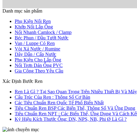
Danh mục sản phẩm
Phụ Kiện Nối Ren
Khớp Nối Lắp Ống
Nối Nhanh Camlock / Clamp
Béc Phun / Đầu Tưới Nước
Van / Luppe Có Ren
Vòi Xả Nước / Rumine
Dây Dẫn / Cấp Nước
Phụ Kiện Cho Lắp Ống
Nối Trơn Dán Ống PVC
Gia Công Theo Yêu Cầu
Xác Định Bước Ren
Ren Là Gì ? Tại Sao Quan Trọng Trên Nhiều Thiết Bị Và Má
Cấu Trúc Của Ren : Thông Số Cơ Bản
Các Tiêu Chuẩn Ren Quốc Tế Phổ Biến Nhất
Tiêu Chuẩn Ren BSP Các Biến Thể, Thông Số Và Ứng Dụng
Tiêu Chuẩn Ren NPT : Các Biến Thể, Ứng Dụng Và Cách Kế
Ký Hiệu Kích Thước Ống: DN, NPS, NB, Phi Ø Là Gì ?