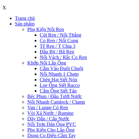
X
Trang chủ
Sản phẩm
Phụ Kiện Nối Ren
Cút Ren / Nối Thẳng
Co Ren / Nối Cong
Tê Ren / T Chia 3
Đầu Bịt / Bít Ren
Nối Vách / Rắc Co Ren
Khớp Nối Lắp Ống
Cắm Vào Đuôi Chuột
Nối Nhanh 1 Chạm
Chèn Hạt Siết Nón
Loe Ống Siết Racco
Cắm Ống Siết Tán
Béc Phun / Đầu Tưới Nước
Nối Nhanh Camlock / Clamp
Van / Luppe Có Ren
Vòi Xả Nước / Rumine
Dây Dẫn / Cấp Nước
Nối Trơn Dán Ống PVC
Phụ Kiện Cho Lắp Ống
Dụng Cụ Điện Cầm Tay