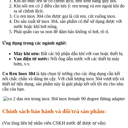
Khi đo mức ren sẽ có chênh lệch, nên xem bảng quy đổi.
Khi nối ren có 2 điều cần lưu ý: ren trong và ren ngoài khi đo
ra sẽ chênh lệch.
Co ren inox 304 còn được gọi là cút ren, cút vuông inox.
Do sản xuất từ inox 304, sản phẩm có thể sử dụng được với
nước hoặc khí hơi nóng.
Phải quấn cao su non để đảm bảo không xì hơi, rò rỉ.
Ứng dụng trong các ngành nghề:
Máy khí nén:
Bắt các bộ phận dẫn khí với van hoặc thiết bị.
Van điện từ nước:
Nối ống dẫn nước với các thiết bị máy
bơm, v.v.
Co Ren Inox 304
là lựa chọn lý tưởng cho các ứng dụng cần kết
nối chắc chắn và đáng tin cậy. Với chất lượng inox 304 vượt trội và
thiết kế tiện dụng, sản phẩm này là giải pháp kết nối tối ưu cho nhu
cầu của bạn.
Chính sách bảo hành và đổi/trả sản phẩm:
(Vui lòng liên hệ nhân viên CSKH trước để được tư vấn)