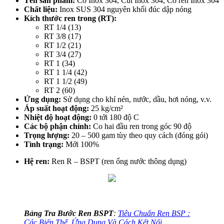
Tên sản phẩm:
Co Inox 304, Cút Inox 304, Co ren Inox 304
Chất liệu:
Inox SUS 304 nguyên khối đúc dập nóng
Kích thước ren trong (RT):
RT 1/4 (13)
RT 3/8 (17)
RT 1/2 (21)
RT 3/4 (27)
RT 1 (34)
RT 1 1/4 (42)
RT 1 1/2 (49)
RT 2 (60)
Ứng dụng:
Sử dụng cho khí nén, nước, dầu, hơi nóng, v.v.
Áp suất hoạt động:
25 kg/cm²
Nhiệt độ hoạt động:
0 tới 180 độ C
Các bộ phận chính:
Co hai đầu ren trong góc 90 độ
Trọng lượng:
20 – 500 gam tùy theo quy cách (đóng gói)
Tình trạng:
Mới 100%
Hệ ren:
Ren R – BSPT (ren ống nước thông dụng)
Bảng Tra Bước Ren BSPT
:
Tiêu Chuẩn Ren BSP :
Các Biến Thể, Ứng Dụng Và Cách Kết Nối