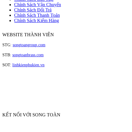
Chính Sách Vận Chuyển
Chính Sách Đổi Trả
Chính Sách Thanh Toán
Chính Sách Kiểm Hàng
WEBSITE THÀNH VIÊN
STG:
songtoangroup.com
STB:
songtoanbrass.com
SOT:
linhkienphukien.vn
KẾT NỐI VỚI SONG TOÀN