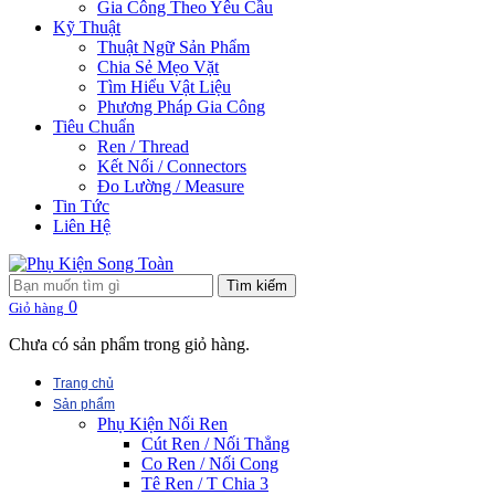
Gia Công Theo Yêu Cầu
Kỹ Thuật
Thuật Ngữ Sản Phẩm
Chia Sẻ Mẹo Vặt
Tìm Hiểu Vật Liệu
Phương Pháp Gia Công
Tiêu Chuẩn
Ren / Thread
Kết Nối / Connectors
Đo Lường / Measure
Tin Tức
Liên Hệ
Tìm kiếm
0
Giỏ hàng
Chưa có sản phẩm trong giỏ hàng.
Trang chủ
Sản phẩm
Phụ Kiện Nối Ren
Cút Ren / Nối Thẳng
Co Ren / Nối Cong
Tê Ren / T Chia 3