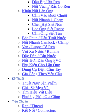
Đầu Bịt / Bít Ren
Nối Vách / Rắc Co Ren
Khớp Nối Lắp Ống
Cắm Vào Đuôi Chuột
Nối Nhanh 1 Chạm
Chèn Hạt Siết Nón
Loe Ống Siết Racco
Cắm Ống Siết Tán
Béc Phun / Đầu Tưới Nước
Nối Nhanh Camlock / Clamp
Van / Luppe Có Ren
Vòi Xả Nước / Rumine
Dây Dẫn / Cấp Nước
Nối Trơn Dán Ống PVC
Phụ Kiện Cho Lắp Ống
Dụng Cụ Điện Cầm Tay
Gia Công Theo Yêu Cầu
Kỹ Thuật
Thuật Ngữ Sản Phẩm
Chia Sẻ Mẹo Vặt
Tìm Hiểu Vật Liệu
Phương Pháp Gia Công
Tiêu Chuẩn
Ren / Thread
Kết Nối / Connectors