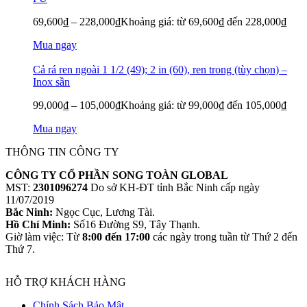
69,600
₫
–
228,000
₫
Khoảng giá: từ 69,600₫ đến 228,000₫
Mua ngay
Cả rá ren ngoài 1 1/2 (49); 2 in (60), ren trong (tùy chọn) –
Inox sần
99,000
₫
–
105,000
₫
Khoảng giá: từ 99,000₫ đến 105,000₫
Mua ngay
THÔNG TIN CÔNG TY
CÔNG TY CỔ PHẦN SONG TOÀN GLOBAL
MST:
2301096274
Do sở KH-ĐT tỉnh Bắc Ninh cấp ngày
11/07/2019
Bắc Ninh:
Ngọc Cục, Lương Tài.
Hồ Chí Minh:
Số16 Đường S9, Tây Thạnh.
Giờ làm việc: Từ
8:00 đến 17:00
các ngày trong tuần từ Thứ 2 đến
Thứ 7.
HỖ TRỢ KHÁCH HÀNG
Chính Sách Bảo Mật