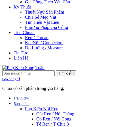
Gia Công Theo Yêu Cầu
Kỹ Thuật
Thuật Ngữ Sản Phẩm
Chia Sẻ Mẹo Vặt
Tìm Hiểu Vật Liệu
Phương Pháp Gia Công
Tiêu Chuẩn
Ren / Thread
Kết Nối / Connectors
Đo Lường / Measure
Tin Tức
Liên Hệ
Tìm kiếm
0
Giỏ hàng
Chưa có sản phẩm trong giỏ hàng.
Trang chủ
Sản phẩm
Phụ Kiện Nối Ren
Cút Ren / Nối Thẳng
Co Ren / Nối Cong
Tê Ren / T Chia 3