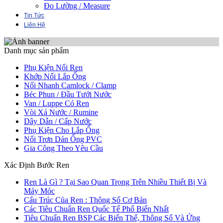
Đo Lường / Measure
Tin Tức
Liên Hệ
Danh mục sản phẩm
Phụ Kiện Nối Ren
Khớp Nối Lắp Ống
Nối Nhanh Camlock / Clamp
Béc Phun / Đầu Tưới Nước
Van / Luppe Có Ren
Vòi Xả Nước / Rumine
Dây Dẫn / Cấp Nước
Phụ Kiện Cho Lắp Ống
Nối Trơn Dán Ống PVC
Gia Công Theo Yêu Cầu
Xác Định Bước Ren
Ren Là Gì ? Tại Sao Quan Trọng Trên Nhiều Thiết Bị Và
Máy Móc
Cấu Trúc Của Ren : Thông Số Cơ Bản
Các Tiêu Chuẩn Ren Quốc Tế Phổ Biến Nhất
Tiêu Chuẩn Ren BSP Các Biến Thể, Thông Số Và Ứng