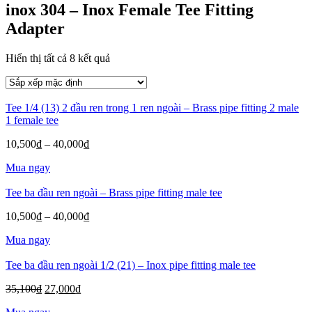
inox 304 – Inox Female Tee Fitting
Adapter
Hiển thị tất cả 8 kết quả
Tee 1/4 (13) 2 đầu ren trong 1 ren ngoài – Brass pipe fitting 2 male
1 female tee
Khoảng
10,500
₫
–
40,000
₫
giá:
Mua ngay
từ
10,500₫
Tee ba đầu ren ngoài – Brass pipe fitting male tee
đến
40,000₫
Khoảng
10,500
₫
–
40,000
₫
giá:
Mua ngay
từ
10,500₫
Tee ba đầu ren ngoài 1/2 (21) – Inox pipe fitting male tee
đến
40,000₫
Giá
Giá
35,100
₫
27,000
₫
gốc
hiện