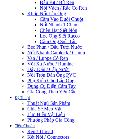
Đầu Bịt / Bít Ren
Nối Vách / Rắc Co Ren
Khớp Nối Lắp Ống
Cắm Vào Đuôi Chuột
Nối Nhanh 1 Chạm
Chèn Hạt Siết Nón
Loe Ống Siết Racco
Cắm Ống Siết Tán
Béc Phun / Đầu Tưới Nước
Nối Nhanh Camlock / Clamp
Van / Luppe Có Ren
Vòi Xả Nước / Rumine
Dây Dẫn / Cấp Nước
Nối Trơn Dán Ống PVC
Phụ Kiện Cho Lắp Ống
Dụng Cụ Điện Cầm Tay
Gia Công Theo Yêu Cầu
Kỹ Thuật
Thuật Ngữ Sản Phẩm
Chia Sẻ Mẹo Vặt
Tìm Hiểu Vật Liệu
Phương Pháp Gia Công
Tiêu Chuẩn
Ren / Thread
Kết Nối / Connectors