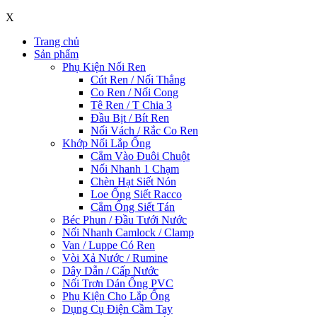
X
Trang chủ
Sản phẩm
Phụ Kiện Nối Ren
Cút Ren / Nối Thẳng
Co Ren / Nối Cong
Tê Ren / T Chia 3
Đầu Bịt / Bít Ren
Nối Vách / Rắc Co Ren
Khớp Nối Lắp Ống
Cắm Vào Đuôi Chuột
Nối Nhanh 1 Chạm
Chèn Hạt Siết Nón
Loe Ống Siết Racco
Cắm Ống Siết Tán
Béc Phun / Đầu Tưới Nước
Nối Nhanh Camlock / Clamp
Van / Luppe Có Ren
Vòi Xả Nước / Rumine
Dây Dẫn / Cấp Nước
Nối Trơn Dán Ống PVC
Phụ Kiện Cho Lắp Ống
Dụng Cụ Điện Cầm Tay