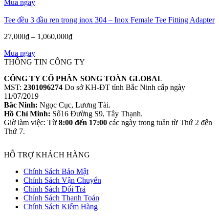
Mua ngay
từ
29,000₫
Tee đều 3 đầu ren trong inox 304 – Inox Female Tee Fitting Adapter
đến
205,000₫
Khoảng
27,000
₫
–
1,060,000
₫
giá:
Mua ngay
từ
THÔNG TIN CÔNG TY
27,000₫
đến
CÔNG TY CỔ PHẦN SONG TOÀN GLOBAL
1,060,000₫
MST:
2301096274
Do sở KH-ĐT tỉnh Bắc Ninh cấp ngày
11/07/2019
Bắc Ninh:
Ngọc Cục, Lương Tài.
Hồ Chí Minh:
Số16 Đường S9, Tây Thạnh.
Giờ làm việc: Từ
8:00 đến 17:00
các ngày trong tuần từ Thứ 2 đến
Thứ 7.
HỖ TRỢ KHÁCH HÀNG
Chính Sách Bảo Mật
Chính Sách Vận Chuyển
Chính Sách Đổi Trả
Chính Sách Thanh Toán
Chính Sách Kiểm Hàng