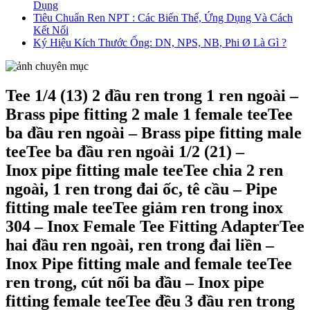
Dụng
Tiêu Chuẩn Ren NPT : Các Biến Thể, Ứng Dụng Và Cách
Kết Nối
Ký Hiệu Kích Thước Ống: DN, NPS, NB, Phi Ø Là Gì ?
Tee 1/4 (13) 2 đầu ren trong 1 ren ngoài –
Brass pipe fitting 2 male 1 female teeTee
ba đầu ren ngoài – Brass pipe fitting male
teeTee ba đầu ren ngoài 1/2 (21) –
Inox pipe fitting male teeTee chia 2 ren
ngoài, 1 ren trong đai ốc, tê cầu – Pipe
fitting male teeTee giảm ren trong inox
304 – Inox Female Tee Fitting AdapterTee
hai đầu ren ngoài, ren trong đai liền –
Inox Pipe fitting male and female teeTee
ren trong, cút nối ba đầu – Inox pipe
fitting female teeTee đều 3 đầu ren trong