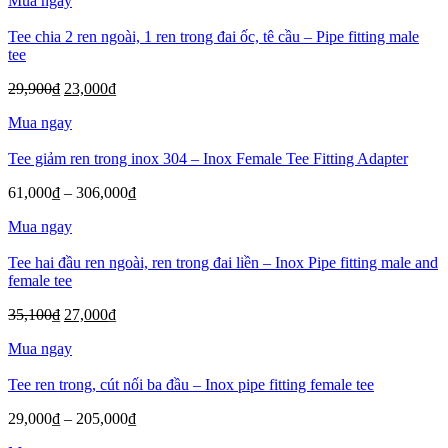
Mua ngay
là:
tại
35,100₫.
là:
Tee chia 2 ren ngoài, 1 ren trong đai ốc, tê cầu – Pipe fitting male
27,000₫.
tee
Giá
Giá
29,900
₫
23,000
₫
gốc
hiện
Mua ngay
là:
tại
29,900₫.
là:
Tee giảm ren trong inox 304 – Inox Female Tee Fitting Adapter
23,000₫.
Khoảng
61,000
₫
–
306,000
₫
giá:
Mua ngay
từ
61,000₫
Tee hai đầu ren ngoài, ren trong đai liền – Inox Pipe fitting male and
đến
female tee
306,000₫
Giá
Giá
35,100
₫
27,000
₫
gốc
hiện
Mua ngay
là:
tại
35,100₫.
là:
Tee ren trong, cút nối ba đầu – Inox pipe fitting female tee
27,000₫.
Khoảng
29,000
₫
–
205,000
₫
giá: